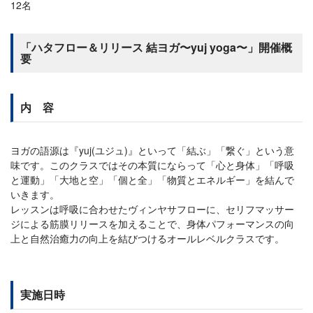
12名
「ハタフロー＆リリース 結ヨガ〜yuj yoga〜」開催概
要
内 容
ヨガの語源は『yuj(ユジュ)』といって「結ぶ」「繋ぐ」という意
味です。このクラスではその本質にならって「心と身体」「呼吸
と運動」「大地と空」「個と全」「物質とエネルギー」を結んで
いきます。
レッスンは呼吸に合わせたヴィンヤサフローに、セリフマッサー
ジによる筋膜リリースを加えることで、身体パフォーマンスの向
上と自然治癒力の向上を結びつけるオールレベルクラスです。
実施日時