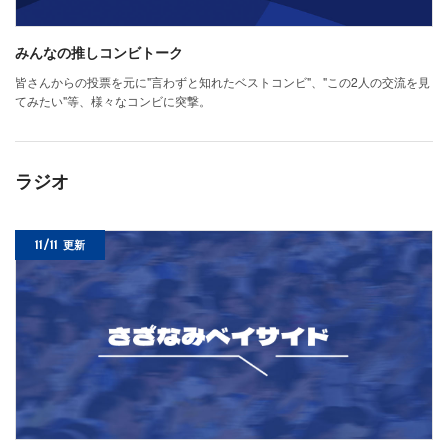
みんなの推しコンビトーク
皆さんからの投票を元に"言わずと知れたベストコンビ"、"この2人の交流を見
てみたい"等、様々なコンビに突撃。
ラジオ
11/11
更新