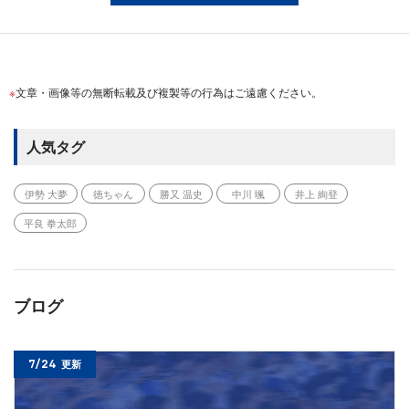
文章・画像等の無断転載及び複製等の行為はご遠慮ください。
人気タグ
伊勢 大夢
徳ちゃん
勝又 温史
中川 颯
井上 絢登
平良 拳太郎
ブログ
7/24
更新