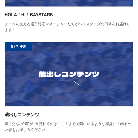
HOLA！Hi！BAYSTARS
チームを支える選手対応マネージャーたちがベイスターズの日常をお届けし
ます！
8/7
更新
蔵出しコンテンツ
選手たちの"素"が1番見れるのはここ！まるで隣にいるような感覚に？ゆる〜
い姿をお楽しみください。