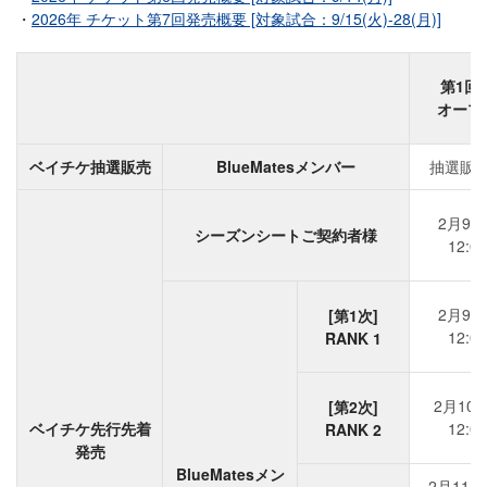
2026年 チケット第7回発売概要 [対象試合：9/15(火)-28(月)]
第1回
オープ
ベイチケ抽選販売
BlueMatesメンバー
抽選販
2月9日
シーズンシートご契約者様
12:0
2月9日
[第1次]
12:0
RANK 1
2月10日
[第2次]
ベイチケ先行先着
12:0
RANK 2
発売
BlueMatesメン
2月11日