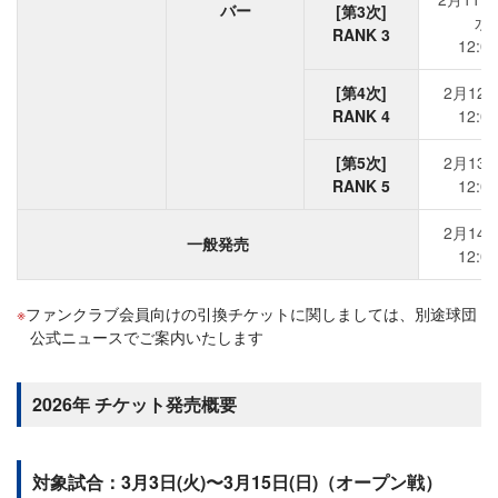
バー
[第3次]
水)
RANK 3
12:0
[第4次]
2月12日
RANK 4
12:0
[第5次]
2月13日
RANK 5
12:0
2月14日
一般発売
12:0
ファンクラブ会員向けの引換チケットに関しましては、別途球団
公式ニュースでご案内いたします
2026年 チケット発売概要
対象試合：3月3日(火)〜3月15日(日)（オープン戦）