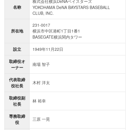
株式会社横浜DeNAベイスターズ
名称
YOKOHAMA DeNA BAYSTARS BASEBALL
CLUB, INC.
231-0017
所在地
横浜市中区港町1丁目1番1
BASEGATE横浜関内タワー
設立
1949年11月22日
取締役オ
南場 智子
ーナー
代表取締
木村 洋太
役社長
取締役副
林 裕幸
社長
専務取締
三原 一晃
役