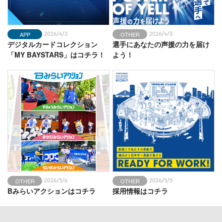
牧＆徳の場内一周❗️
APP
OTHER
2026/4/3
2026/4/3
デジタルカードコレクション
選手にあなたの声援の力を届け
「MY BAYSTARS」はコチラ！
よう！
OTHER
OTHER
2026/5/6
2026/5/5
Bみらいアクションはコチラ
採用情報はコチラ