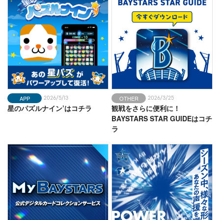
今日もサロンは賑やか(☝︎ ՞ਊ ՞)☝︎
BLOG
2026-08-04
蔵出しコンテンツ
スターナイト【メイキング映像】
BLOG
2026-08-03
チームスタッフ☆ブログ
昨日の答え☆
APP
OTHER
2026/5/13
2026/3/25
星のパズルナイン’はコチラ
観戦をさらに便利に！
PLAYERS
2026-08-03
BAYSTARS STAR GUIDEはコチ
選手アンケート
ラ
今年もっと仲良くなりたい人は？【投手編その
⑧】
PLAYERS
2026-08-03
ベイスターズ質問箱
小田 康一郎選手
BLOG
2026-08-03
蔵出しコンテンツ