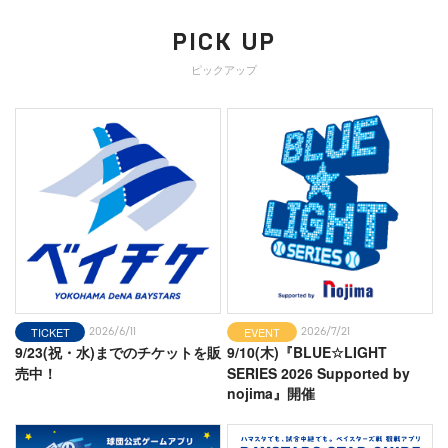
BLOG
2026-08-06
PICK UP
蔵出しコンテンツ
ピックアップ
スターナイトオフショット【筒香選手】
BLOG
2026-08-05
チームスタッフ☆ブログ
やっぱり、、、
BLOG
2026-08-05
蔵出しコンテンツ
スターナイトオフショット【牧選手】
BLOG
2026-08-04
TICKET
球団広報の徒然日記
EVENT
2026/6/11
2026/7/21
9/23(祝・水)までのチケットを販
9/10(木)『BLUE☆LIGHT
ベイスターズジュニアセレクション⚾️
売中！
SERIES 2026 Supported by
nojima』開催
BLOG
2026-08-04
チームスタッフ☆ブログ