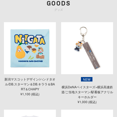
GOODS
グッズ
新潟マスコットデザイン/ハンドタオ
NEW
ル/DB.スターマン＆DB.キララ＆BA
横浜DeNAベイスターズ×横浜高速鉄
RT＆CHAPY
道/ご当地スターマン/駅看板アクリル
¥1,100 (税込)
キーホルダー
¥1,000 (税込)