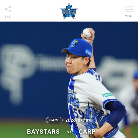
MENU
SNS
2026/8/7
GAME
(FRI)
BAYSTARS
CARP
vs