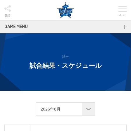
MENU
SNS
GAME MENU
試合
試合結果・スケジュール