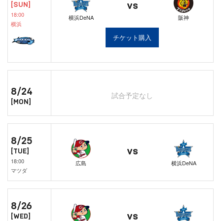
vs
[SUN]
18:00
横浜DeNA
阪神
横浜
チケット購入
8/24
試合予定なし
[MON]
8/25
vs
[TUE]
18:00
広島
横浜DeNA
マツダ
8/26
vs
[WED]