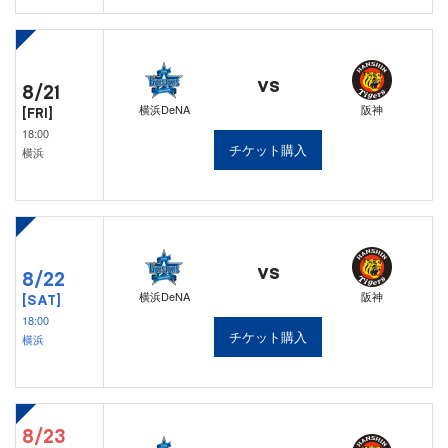
vs
8/21
横浜DeNA
阪神
[FRI]
18:00
チケット購入
横浜
vs
8/22
横浜DeNA
阪神
[SAT]
18:00
チケット購入
横浜
8/23