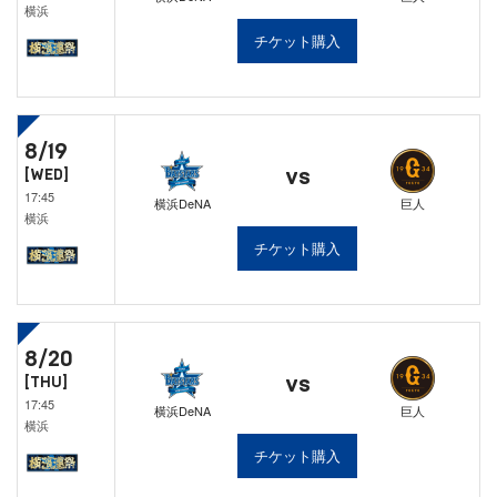
横浜
チケット購入
8/19
vs
[WED]
17:45
横浜DeNA
巨人
横浜
チケット購入
8/20
vs
[THU]
17:45
横浜DeNA
巨人
横浜
チケット購入