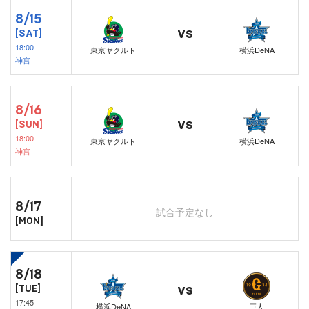
8/15
vs
[SAT]
18:00
東京ヤクルト
横浜DeNA
神宮
8/16
vs
[SUN]
18:00
東京ヤクルト
横浜DeNA
神宮
8/17
試合予定なし
[MON]
8/18
vs
[TUE]
17:45
横浜DeNA
巨人