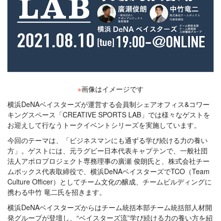
※
画像はイメージです
横浜DeNAベイスターズが運営する会員制シェアオフィス&コワー
キングスペース「CREATIVE SPORTS LAB」では様々なゲストを
お迎えして行なうトークイベントシリーズを実施しています。
今回のテーマは、「ビジネスマンにも通ずる学び続ける力の養い
方」。ゲストには、元ラグビー日本代表キャプテンで、一般社団
法人アポロプロジェクト専務理事の廣瀬 俊朗氏と、株式会社チー
ムボックス代表取締役で、横浜DeNAベイスターズでTCO（Team
Culture Officer）としてチーム文化の醸成、チームビルディングに
携わる中竹 竜二氏を招きます。
横浜DeNAベイスターズからはチーム統括本部チーム統括部人材開
発グループが登壇し、“ベイスターズ流”学び続ける力の養い方を紹