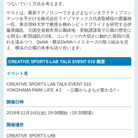
つないでいく方法を考えます。
ゲストは、最新テクノロジーでさまざまなインタラクティブコン
テンツを手がける株式会社ライゾマティクス代表取締役の齋藤精
一氏、東京理科大学で教授を務めシビックプライドを研究する伊
藤香織氏、元国交省都市局公園緑地・景観課課長で公園の歴史に
も明るい町田誠氏の3名。コンテンツの大切さに触れた前回の流
れを汲みつつ、DeNA・横浜DeNAベイスターズの取り組みを交
え、横浜の公園の未来を語り合います。
CREATIVE SPORTS LAB TALK EVENT 010 概要
イベント名
CREATIVE SPORTS LAB TALK EVENT 010
YOKOHAMA PARK LIFE ＃2 ～公園からまちが変わる!!～
開催日時
2018年12月14日(金) 19:00開始（18:30開場）
開催場所
CREATIVE SPORTS LAB