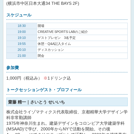
(横浜市中区日本大通34 THE BAYS 2F)
スケジュール
18:30
開場
19:00
CREATIVE SPORTS LABのご紹介
19:10
ゲストプレゼン 3名予定
19:55
休憩・Q&A記入タイム
20:10
ディスカッション
21:00
閉会
参加費
1,000円（税込み）
※
1ドリンク込
トークセッションゲスト・プロフィール
齋藤 精一｜さいとう せいいち
株式会社ライゾマティクス代表取締役、京都精華大学デザイン学
科非常勤講師
1975年神奈川生まれ。建築デザインをコロンビア大学建築学科
(MSAAD)で学び、2000年からNYで活動を開始。その後