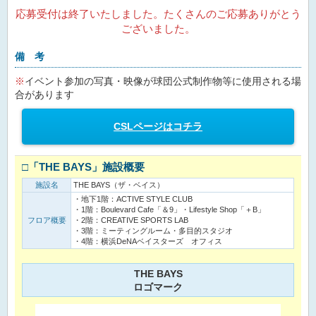
応募受付は終了いたしました。たくさんのご応募ありがとう
ございました。
備 考
※
イベント参加の写真・映像が球団公式制作物等に使用される場
合があります
CSLページはコチラ
□「THE BAYS」施設概要
施設名
THE BAYS（ザ・ベイス）
・地下1階：ACTIVE STYLE CLUB
・1階：Boulevard Cafe「＆9」・Lifestyle Shop「＋B」
フロア概要
・2階：CREATIVE SPORTS LAB
・3階：ミーティングルーム・多目的スタジオ
・4階：横浜DeNAベイスターズ オフィス
THE BAYS
ロゴマーク