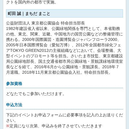
クトを国内外の都市で実施。
町田 誠｜まちだ まこと
公益財団法人 東京都公園協会 特命担当部長
1982年建設省入省以来、公園緑地関係を専門として、本省勤務
の他、東北、関東、近畿、中国地方の国営公園などの整備管理に
携わる。2000年国際園芸・造園博覧会ジャパンフローラ2000、
2005年日本国際博覧会（愛知万博）、2012年全国都市緑化フェ
アTOKYO GREEN2012の主催組織などにおいて、会場整備、大
型イベントのプロモート等を担当。さいたま市技監、東京都建設
局公園緑地部長、国土交通省都市局公園緑地・景観課緑地環境室
長などを経て、2016年6月から公園緑地・景観課長。2018年７
月退職。2018年11月東京都公園協会入社。特命担当部長。
参加資格
どなたでもご参加いただけます。
申込方法
下記のイベントお申込フォームに必要事項を記入の上お送りくだ
さい。
※
定員になり次第、申込みを終了させていただきます