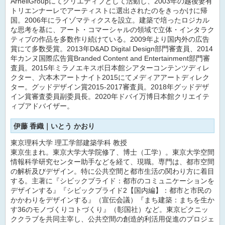
ArnellGroupにてクリエティブとして活動し、2003年の越後妻有
トリエンナーレでアーティストに選出されたのをきっかけに帰
国。2006年にライゾマティクスを設立。建築で培ったロジカル
な思考を基に、アート・コマーシャルの領域で立体・インタラク
ティブの作品を多数作り続けている。2009年より国内外の広告
賞にて多数受賞。2013年D&AD Digital Design部門審査員、2014
年カンヌ国際広告賞Branded Content and Entertainment部門審
査員。2015年ミラノエキスポ日本館シアターコンテンツディレ
クター、六本木アートナイト2015にてメディアアートディレク
ター。グッドデザイン賞2015-2017審査員。2018年グッドデザ
イン賞審査委員副委員長。2020年ドバイ万博日本館クリエイテ
ィブアドバイザー。
伊藤 香織｜いとう かおり
東京理科大学 理工学部建築学科 教授
東京生まれ。東京大学大学院修了、博士（工学）。東京大学空間
情報科学研究センター助手などを経て、現職。専門は、都市空間
の解析及びデザイン。特に公共空間と都市生活の関わり方に着目
する。主著に『シビックプライド：都市のコミュニケーションを
デザインする』『シビックプライド2【国内編】：都市と市民の
かかわりをデザインする』（宣伝会議）『まち建築：まちを生か
す36のモノづくりコトづくり』（彰国社）など。東京ピクニッ
ククラブを共同主宰し、公共空間の創造的利活用促進のプロジェ