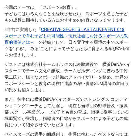
今回のテーマは、「スポーツ×教育」。
子どもにはいろんなことを経験させたい、スポーツを通じた子ど
もの成長に期待している方におすすめの内容となっております。
4年前に実施した「
CREATIVE SPORTS LAB TALK EVENT 019
スポーツで育む子どもの可能性～現代社会におけるスポーツの教
育的価値とは～
」の続編として、日々変化する環境の中でスポー
ツを“する”、“みる”ことによって子どもたちに育まれる学びの価値
をお伝えします。
ゲストには株式会社チームボックス代表取締役で、横浜DeNAベイ
スターズでチーム文化の醸成、チームビルディングに携わる中竹
竜二氏と、様々なスポーツ組織のアドバイザリーを務め、世界の
スポーツシーンと教育の現在に造詣の深い慶應SDM講師の富田欣
和氏をお招きします。
また、後半には横浜DeNAベイスターズでストレングス コンディ
ショニングコーチとして活躍し、現在も当球団の野球普及・振興
部 スクール事業グループで子ども達の育成、指導に従事している
塚原賢治が登壇し、指導者の目線からスポーツによる子どもの成
長について紹介させていただきます。
ベイスターズの選手の組織創り、指導に携わったゲストならでは