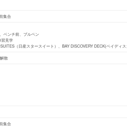
E前集合
チ、ベンチ前、ブルペン
練習見学
AR SUITES（日産スタースイート）、BAY DISCOVERY DECK(ベイディ
て解散
E前集合