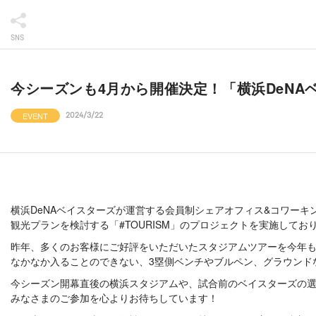
SNS
今シーズンも4月から開催決定！「横浜DeNAベ
EVENT
2024/3/22
横浜DeNAベイスターズが運営する会員制シェアオフィス&コワーキング
観光プランを検討する「#TOURISM」のプロジェクトを実施してお
昨年、多くのお客様にご好評をいただいたスタジアムツアーを今年
なかなか入ることのできない、3塁側ベンチやブルペン、グラウンド
今シーズン開幕直後の横浜スタジアムや、試合前のベイスターズの
みなさまのご参加を心よりお待ちしています！