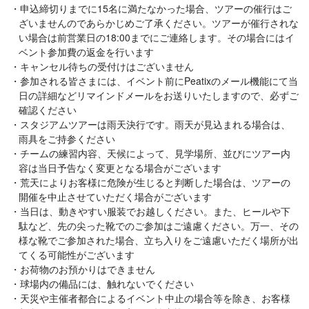
申込締切りまでに15名に満たなかった場合、ツアーの催行はご
ざいませんのであらかじめご了承ください。ツアーが催行されな
い場合は前営業日の18:00までにご連絡します。その場合にはイ
ベント参加費の返金を行います
キャンセル待ちの受付けはございません
参加される皆さまには、イベント前にPeatixのメール機能にて当
日の詳細などリマインドメールをお送りいたしますので、必ずご
確認ください
スタジアムツアーは雨天決行です。雨天が見込まれる場合は、
雨具をご持参ください
チームの練習内容、天候によって、見学場所、並びにツアー内
容は当日予告なく変更となる場合がございます
荒天によりお客様に危険が生じると判断した場合は、ツアーの
開催を中止させていただく場合がございます
当日は、動きやすい服装でお越しください。また、ヒールや下
駄など、先の尖った靴でのご参加はご遠慮ください。万一、その
様な靴でご参加された場合、立ち入りをご遠慮いただく場所が出
てくる可能性がございます
お荷物のお預かりはできません
球場内の備品には、触れないでください
天災や主催者都合によるイベント中止の場合等を除き、お客様