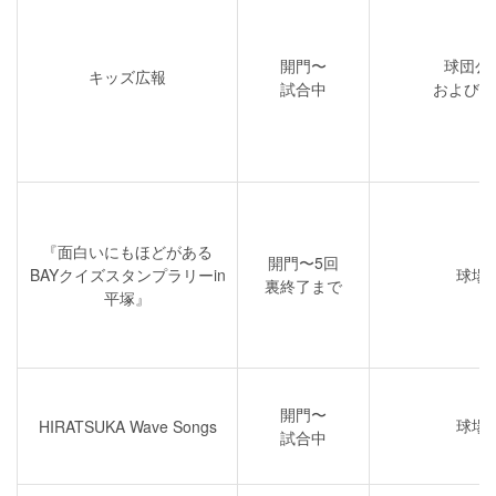
開門〜
球団公
キッズ広報
試合中
および球
『面白いにもほどがある
開門〜5回
BAYクイズスタンプラリーin
球場
裏終了まで
平塚』
開門〜
球場
HIRATSUKA Wave Songs
試合中