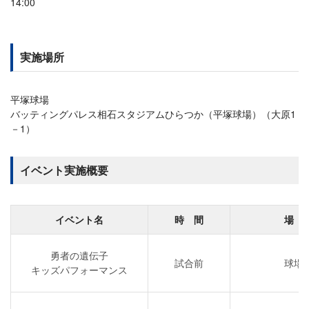
14:00
実施場所
平塚球場
バッティングパレス相石スタジアムひらつか（平塚球場）（大原1
－1）
イベント実施概要
イベント名
時 間
場 
勇者の遺伝子
試合前
球場
キッズパフォーマンス