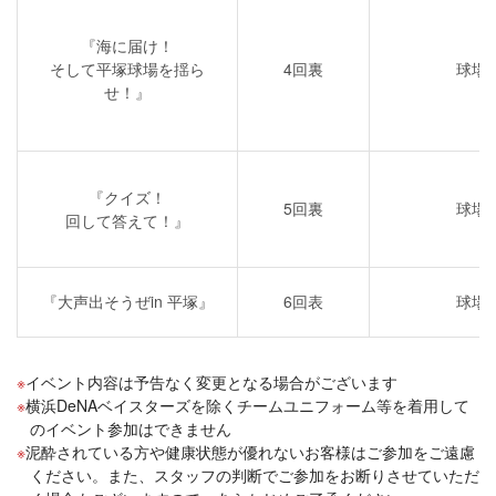
『海に届け！
そして平塚球場を揺ら
4回裏
球場
せ！』
『クイズ！
5回裏
球場
回して答えて！』
『大声出そうぜin 平塚』
6回表
球場
イベント内容は予告なく変更となる場合がございます
横浜DeNAベイスターズを除くチームユニフォーム等を着用して
のイベント参加はできません
泥酔されている方や健康状態が優れないお客様はご参加をご遠慮
ください。また、スタッフの判断でご参加をお断りさせていただ