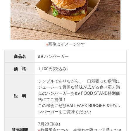
※
画像はイメージです
商品名
&9 ハンバーガー
価 格
1,100円(税込み)
シンプルでありながら、一口頬張った瞬間に
ジューシーで贅沢な旨味が広がる食べ応え満
点のハンバーガーを&9 FOOD STAND特別価
説 明
格にてご提供！
この機会にぜひBALLPARK BURGER &9のハ
ンバーガーをご賞味ください
7月23日(水)
販売期間
数量限定につき、売切れの際はご了承くださ