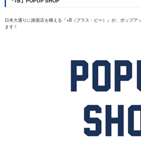
『+B』POPUP SHOP
日本大通りに路面店を構える『+B（プラス・ビー）』が、ポップア
ます！