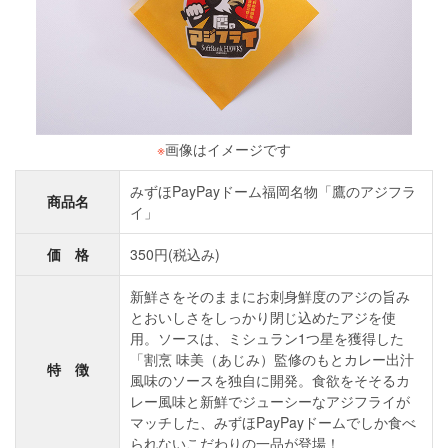
※
画像はイメージです
みずほPayPayドーム福岡名物「鷹のアジフラ
商品名
イ」
価 格
350円(税込み)
新鮮さをそのままにお刺身鮮度のアジの旨み
とおいしさをしっかり閉じ込めたアジを使
用。ソースは、ミシュラン1つ星を獲得した
「割烹 味美（あじみ）監修のもとカレー出汁
特 徴
風味のソースを独自に開発。食欲をそそるカ
レー風味と新鮮でジューシーなアジフライが
マッチした、みずほPayPayドームでしか食べ
られないこだわりの一品が登場！