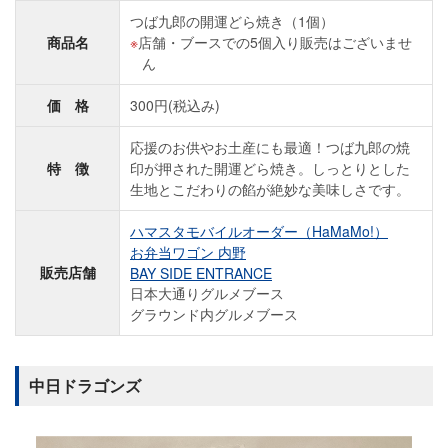
つば九郎の開運どら焼き（1個）
商品名
店舗・ブースでの5個入り販売はございませ
ん
価 格
300円(税込み)
応援のお供やお土産にも最適！つば九郎の焼
特 徴
印が押された開運どら焼き。しっとりとした
生地とこだわりの餡が絶妙な美味しさです。
ハマスタモバイルオーダー（HaMaMo!）
お弁当ワゴン 内野
販売店舗
BAY SIDE ENTRANCE
日本大通りグルメブース
グラウンド内グルメブース
中日ドラゴンズ