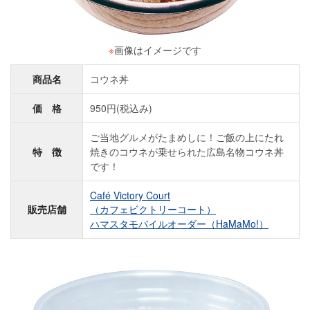
※
画像はイメージです
商品名
コウネ丼
価 格
950円(税込み)
ご当地グルメがたまめしに！ご飯の上にたれ
特 徴
焼きのコウネが乗せられた広島名物コウネ丼
です！
Café Victory Court
販売店舗
（カフェビクトリーコート）
ハマスタモバイルオーダー（HaMaMo!）