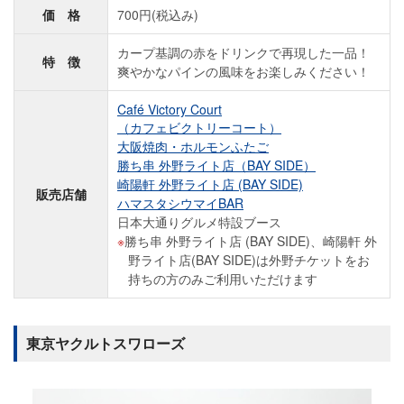
価 格
700円(税込み)
カープ基調の赤をドリンクで再現した一品！
特 徴
爽やかなパインの風味をお楽しみください！
Café Victory Court
（カフェビクトリーコート）
大阪焼肉・ホルモンふたご
勝ち串 外野ライト店（BAY SIDE）
崎陽軒 外野ライト店 (BAY SIDE)
販売店舗
ハマスタシウマイBAR
日本大通りグルメ特設ブース
勝ち串 外野ライト店 (BAY SIDE)、崎陽軒 外
野ライト店(BAY SIDE)は外野チケットをお
持ちの方のみご利用いただけます
東京ヤクルトスワローズ