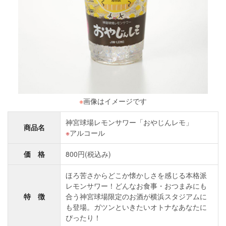
※
画像はイメージです
神宮球場レモンサワー「おやじんレモ」
商品名
アルコール
価 格
800円(税込み)
ほろ苦さからどこか懐かしさを感じる本格派
レモンサワー！どんなお食事・おつまみにも
特 徴
合う神宮球場限定のお酒が横浜スタジアムに
も登場。ガツンといきたいオトナなあなたに
ぴったり！