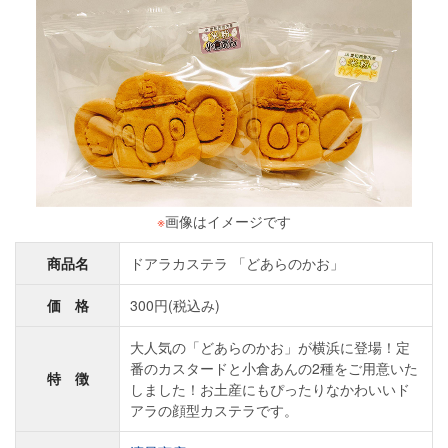
※
画像はイメージです
商品名
ドアラカステラ 「どあらのかお」
価 格
300円(税込み)
大人気の「どあらのかお」が横浜に登場！定
番のカスタードと小倉あんの2種をご用意いた
特 徴
しました！お土産にもぴったりなかわいいド
アラの顔型カステラです。