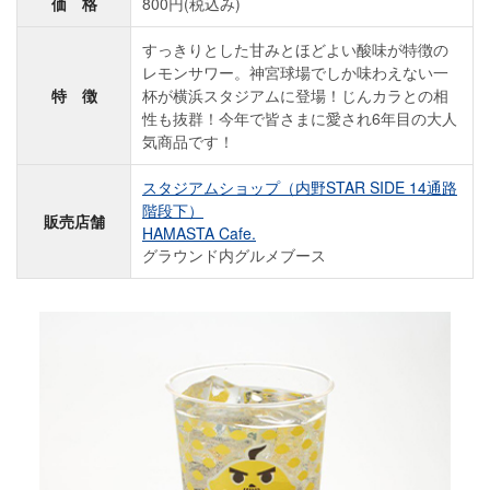
価 格
800円(税込み)
すっきりとした甘みとほどよい酸味が特徴の
レモンサワー。神宮球場でしか味わえない一
特 徴
杯が横浜スタジアムに登場！じんカラとの相
性も抜群！今年で皆さまに愛され6年目の大人
気商品です！
スタジアムショップ（内野STAR SIDE 14通路
階段下）
販売店舗
HAMASTA Cafe.
グラウンド内グルメブース