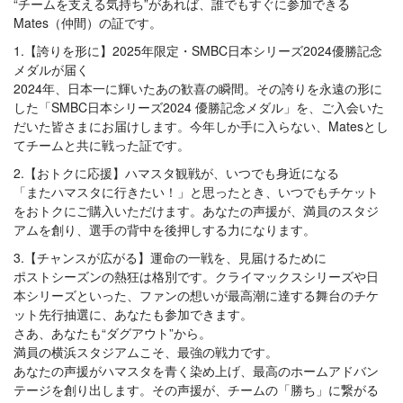
“チームを支える気持ち”があれば、誰でもすぐに参加できる
Mates（仲間）の証です。
1.【誇りを形に】2025年限定・SMBC日本シリーズ2024優勝記念
メダルが届く
2024年、日本一に輝いたあの歓喜の瞬間。その誇りを永遠の形に
した「SMBC日本シリーズ2024 優勝記念メダル」を、ご入会いた
だいた皆さまにお届けします。今年しか手に入らない、Matesとし
てチームと共に戦った証です。
2.【おトクに応援】ハマスタ観戦が、いつでも身近になる
「またハマスタに行きたい！」と思ったとき、いつでもチケット
をおトクにご購入いただけます。あなたの声援が、満員のスタジ
アムを創り、選手の背中を後押しする力になります。
3.【チャンスが広がる】運命の一戦を、見届けるために
ポストシーズンの熱狂は格別です。クライマックスシリーズや日
本シリーズといった、ファンの想いが最高潮に達する舞台のチケ
ット先行抽選に、あなたも参加できます。
さあ、あなたも“ダグアウト”から。
満員の横浜スタジアムこそ、最強の戦力です。
あなたの声援がハマスタを青く染め上げ、最高のホームアドバン
テージを創り出します。その声援が、チームの「勝ち」に繋がる