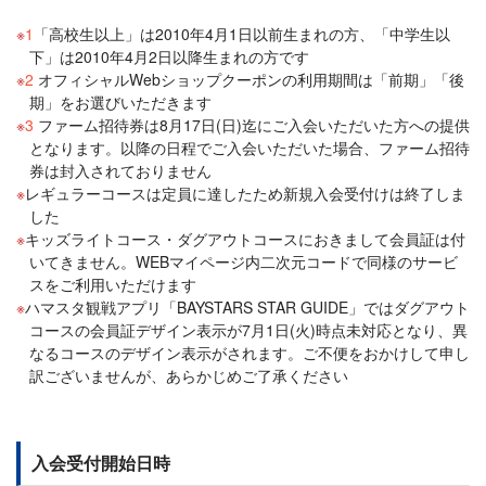
1
「高校生以上」は2010年4月1日以前生まれの方、「中学生以
下」は2010年4月2日以降生まれの方です
2
オフィシャルWebショップクーポンの利用期間は「前期」「後
期」をお選びいただきます
3
ファーム招待券は8月17日(日)迄にご入会いただいた方への提供
となります。以降の日程でご入会いただいた場合、ファーム招待
券は封入されておりません
レギュラーコースは定員に達したため新規入会受付けは終了しま
した
キッズライトコース・ダグアウトコースにおきまして会員証は付
いてきません。WEBマイページ内二次元コードで同様のサービ
スをご利用いただけます
ハマスタ観戦アプリ「BAYSTARS STAR GUIDE」ではダグアウト
コースの会員証デザイン表示が7月1日(火)時点未対応となり、異
なるコースのデザイン表示がされます。ご不便をおかけして申し
訳ございませんが、あらかじめご了承ください
入会受付開始日時