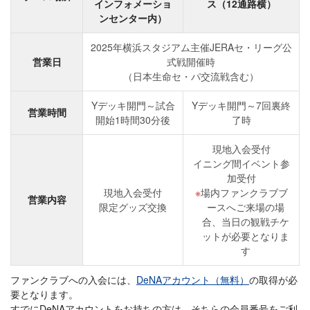
インフォメーショ
ス（12通路横）
ンセンター内）
2025年横浜スタジアム主催JERAセ・リーグ公
営業日
式戦開催時
（日本生命セ・パ交流戦含む）
Yデッキ開門～試合
Yデッキ開門～7回裏終
営業時間
開始1時間30分後
了時
現地入会受付
イニング間イベント参
加受付
現地入会受付
場内ファンクラブブ
営業内容
限定グッズ交換
ースへご来場の場
合、当日の観戦チケ
ットが必要となりま
す
ファンクラブへの入会には、
DeNAアカウント（無料）
の取得が必
要となります。
すでにDeNAアカウントをお持ちの方は、そちらの会員番号をご利