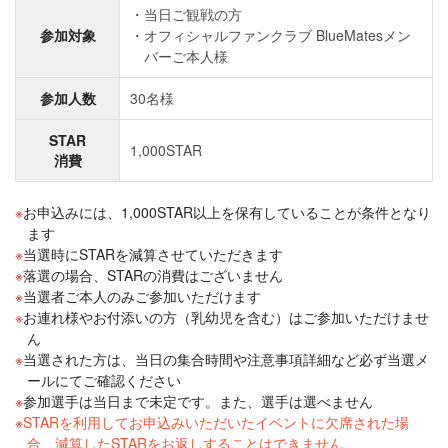
当日ご観戦の方
参加対象
オフィシャルファンクラブ BlueMatesメン
バーご本人様
参加人数
30名様
STAR
1,000STAR
消費
お申込みには、1,000STAR以上を保有していることが条件となり
ます
当選時にSTARを減算させていただきます
落選の場合、STARの消費はございません
当選者ご本人のみご参加いただけます
お連れ様やお付添いの方（乳幼児を含む）はご参加いただけませ
ん
当選された方は、当日の集合時間や注意事項詳細など必ず当選メ
ールにてご確認ください
参加選手は当日まで未定です。また、選手は選べません
STARを利用してお申込みいただいたイベントに欠席された場
合、減算したSTARをお返しすることはできません