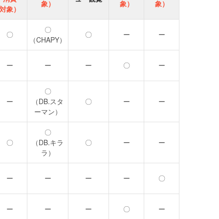
象）
象）
象）
対象）
〇
〇
〇
ー
ー
（CHAPY）
ー
ー
ー
〇
ー
〇
ー
（DB.スタ
〇
ー
ー
ーマン）
〇
〇
（DB.キラ
〇
ー
ー
ラ）
ー
ー
ー
ー
〇
ー
ー
ー
〇
ー