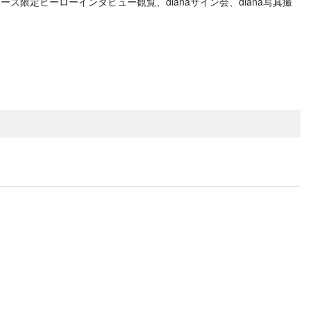
定ヒーローインタビュー観覧、dianaサイン会、diana写真撮