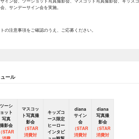
イン会、ツーショット写真撮影会、マスコット写真撮影会、キッズコース限
影会、サンデーサイン会を実施。
ントの注意事項をご確認のうえ、ご応募ください。
ジュール
ツーシ
マスコッ
diana
diana
ョット
キッズコ
ト写真撮
サイン
写真撮
写真
ース限定
影会
会
影会
撮影会
ヒーロー
（STAR
（STAR
（STAR
（STAR
インタビ
消費対
消費対
消費対
消費
ュー観覧