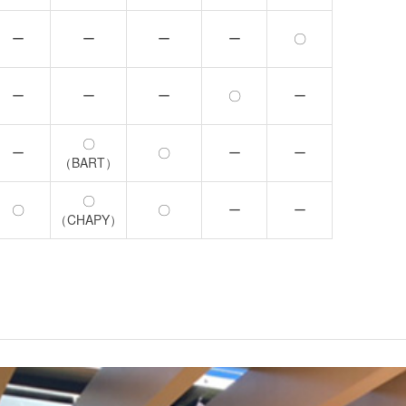
ー
ー
ー
ー
〇
ー
ー
ー
〇
ー
〇
ー
〇
ー
ー
（BART）
〇
〇
〇
ー
ー
（CHAPY）