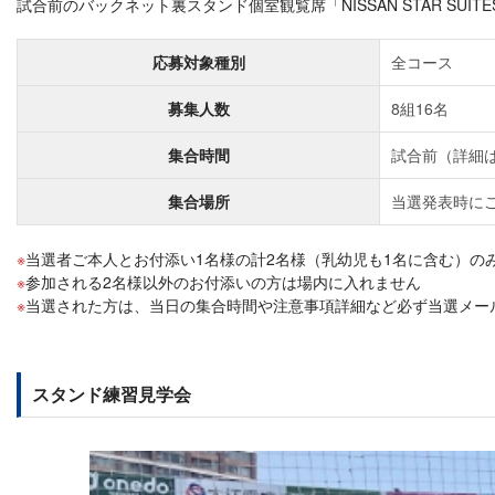
試合前のバックネット裏スタンド個室観覧席「NISSAN STAR SUITE
応募対象種別
全コース
募集人数
8組16名
集合時間
試合前（詳細
集合場所
当選発表時に
当選者ご本人とお付添い1名様の計2名様（乳幼児も1名に含む）の
参加される2名様以外のお付添いの方は場内に入れません
当選された方は、当日の集合時間や注意事項詳細など必ず当選メー
スタンド練習見学会