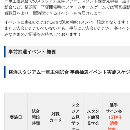
一軍主催試合でのスタジアム見学ツアー、スタンド練習見学会、選手サ
影会など、横須賀・平塚開催時のファームホームゲームでは写真撮
観戦日をより一層満喫できるイベントをお届けします！
イベントに参加いただけるのはBlueMatesメンバー限定となります！
まだご入会いただいていない方も、事前にご入会いただき、各イベ
みなさまのご応募をお待ちしております！
事前抽選イベント 概要
横浜スタジアム一軍主催試合 事前抽選イベント実施スケ
スタ
選手
試合
ジア
スタン
サイン会
対戦
実施日
開始
ム見
ド練習
（STAR
カード
時間
学ツ
見学会
消費
アー
対象）