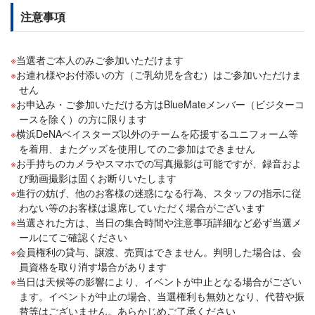
注意事項
当選者ご本人のみご参加いただけます
お連れ様やお付添いの方（ご乳幼児を含む）はご参加いただけま
せん
お申込み・ご参加いただける方はBlueMateメンバー（ビジターコ
ースを除く）の方に限ります
横浜DeNAベイスターズ以外のチームを応援するユニフォーム等
を着用、またグッズを使用してのご参加はできません
お手持ちのカメラやスマホでの写真撮影は可能ですが、録音およ
び動画撮影は固くお断りいたします
進行の妨げ、他のお客様の迷惑になる行為、スタッフの指示に従
わない等のお客様は退席していただく場合がございます
当選された方は、当日の集合時間や注意事項詳細など必ず当選メ
ールにてご確認ください
会員権利の貸与、譲渡、売買はできません。判明した場合は、会
員資格を取り消す場合があります
当日は天候等の影響により、イベントが中止となる場合がござい
ます。イベントが中止の場合、当選権利も無効となり、代替や振
替等はございません。あらかじめご了承ください