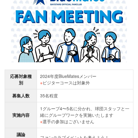
応募対象種
2024年度BlueMatesメンバー
別
※
ビジターコースは対象外
募集人数
35名程度
1グループ4〜5名に分かれ、球団スタッフと一
実施内容
緒にグループワークを実施いたします
※
選手の参加はございません
議論
ファンクラブイベントを考えよう！