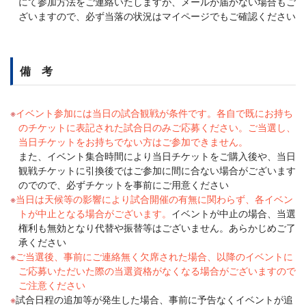
にて参加方法をご連絡いたしますが、メールが届かない場合もご
ざいますので、必ず当落の状況はマイページでもご確認ください
備 考
イベント参加には当日の試合観戦が条件です。各自で既にお持ち
のチケットに表記された試合日のみご応募ください。ご当選し、
当日チケットをお持ちでない方はご参加できません。
また、イベント集合時間により当日チケットをご購入後や、当日
観戦チケットに引換後ではご参加に間に合ない場合がございます
のでので、必ずチケットを事前にご用意ください
当日は天候等の影響により試合開催の有無に関わらず、各イベン
トが中止となる場合がございます。
イベントが中止の場合、当選
権利も無効となり代替や振替等はございません。あらかじめご了
承ください
ご当選後、事前にご連絡無く欠席された場合、以降のイベントに
ご応募いただいた際の当選資格がなくなる場合がございますので
ご注意ください
試合日程の追加等が発生した場合、事前に予告なくイベントが追