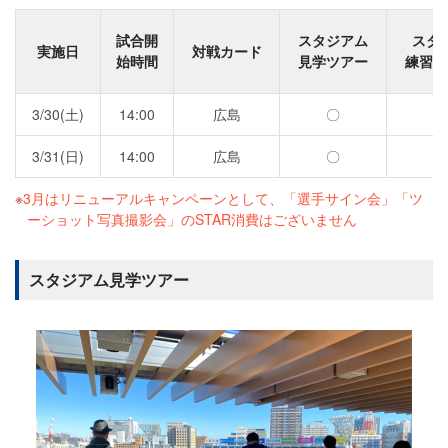
試合開
スタジアム
スタ
実施日
対戦カード
始時間
見学ツアー
練習見
3/30(土)
14:00
広島
〇
〇
3/31(日)
14:00
広島
〇
〇
3月はリニューアルキャンペーンとして、「選手サイン会」「ツ
ーショット写真撮影会」のSTAR消費はございません
スタジアム見学ツアー