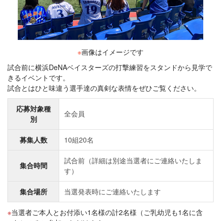
※
画像はイメージです
試合前に横浜DeNAベイスターズの打撃練習をスタンドから見学で
きるイベントです。
試合とはひと味違う選手達の真剣な表情をぜひご覧ください。
応募対象種
全会員
別
募集人数
10組20名
試合前（詳細は別途当選者にご連絡いたしま
集合時間
す）
集合場所
当選発表時にご連絡いたします
当選者ご本人とお付添い1名様の計2名様（ご乳幼児も1名に含