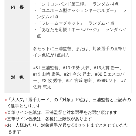
「シリコンバンド第二弾」 ランダム×4点
内 容
「ユニホーム型クッションキーホルダー」 ラ
ンダム×1点
「フレームマグネット」 ランダム×1点
「あなたを応援！ネームバッジ」 ランダム×1
点
各セットに三浦監督、または、対象選手の直筆サ
イン色紙が1点封入
#81 三浦監督、#13 伊勢 大夢、#16大貫 晋一、
#19 山﨑 康晃、#21 今永 昇太、#62 E.エスコバ
対 象
ー、#2 牧 秀悟、#51 宮﨑 敏郎、#99N.ソト、#7
佐野 恵太
「大人気！選手カード」の「対象」10点は、三浦監督と上記表の
9選手となります
直筆サイン色紙は、三浦監督と対象選手をお選び頂けます
直筆サイン色紙は、各種に上限数があります
お一人様あたり、対象選手が異なる3セットまでとさせていただ
きます