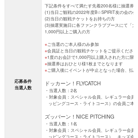
下記条件をすべて満たす先着200名様に抽選券
(1)当日ご観戦の2022年度B☆SPIRIT友の会の
(2)当日の観戦チケットをお持ちの方
(3)抽選実施日に各ファンクラブブースにて「
1,000円以上ご購入の方
ご当選のご本人様のみ参加
会員証と当日の観戦チケットをご提示ください
1度のお会計で1,000円以上購入された方に限
抽選券はおひとり様1枚までとなります
ご購入後にイベントが中止となった場合、払戻
応募条件
ドッカーン！FLYCATCH
当選人数
当選人数：2名
対象会員：スペシャル会員、レギュラー会員
ッピングコース・ライトコース）の会員ご本
ズッバーン！NICE PITCHING
当選人数：1名
対象会員：スペシャル会員、レギュラー会員
ッピングコース・ライトコース）、キッズ会