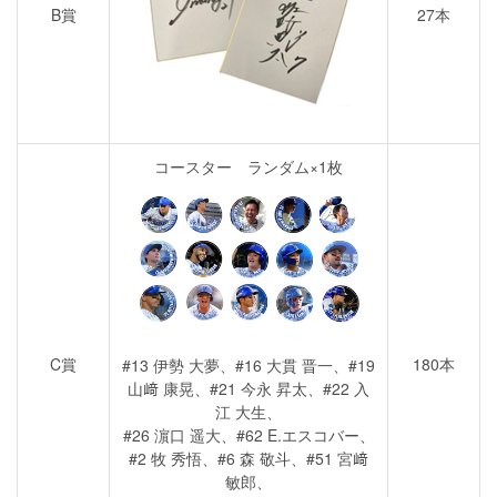
B賞
27本
コースター ランダム×1枚
C賞
180本
#13 伊勢 大夢、#16 大貫 晋一、#19
山﨑 康晃、#21 今永 昇太、#22 入
江 大生、
#26 濵口 遥大、#62 E.エスコバー、
#2 牧 秀悟、#6 森 敬斗、#51 宮﨑
敏郎、