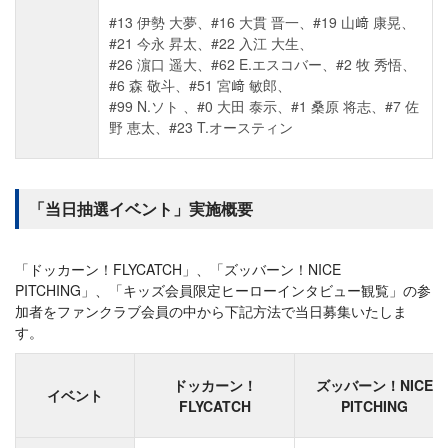
#13 伊勢 大夢、#16 大貫 晋一、#19 山﨑 康晃、
#21 今永 昇太、#22 入江 大生、
#26 濵口 遥大、#62 E.エスコバー、#2 牧 秀悟、
#6 森 敬斗、#51 宮﨑 敏郎、
#99 N.ソト 、#0 大田 泰示、#1 桑原 将志、#7 佐
野 恵太、#23 T.オースティン
「当日抽選イベント」実施概要
「ドッカーン！FLYCATCH」、「ズッバーン！NICE
PITCHING」、「キッズ会員限定ヒーローインタビュー観覧」の参
加者をファンクラブ会員の中から下記方法で当日募集いたしま
す。
ドッカーン！
ズッバーン！NICE
イベント
FLYCATCH
PITCHING