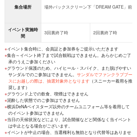
集合場所
場外バックスクリーン下「DREAM GATE」前
イベント実施時
3回裏終了時
2回裏終了時
間
イベント集合時に、会員証と参加券をご提示いただきます
集合～イベント終了まで試合観戦はできません。あらかじめご了
承のうえご参加ください
グラウンド保護のため、ハイヒール・スパイク、また脱げやすい
サンダルでのご参加はできません。
サンダルでファンクラブブー
スにお越しの際は、抽選対象外となります
（スニーカー着用を推
奨します）
グラウンド上での飲食、喫煙はできません
泥酔した状態でのご参加はできません
横浜DeNAベイスターズ以外のチームユニフォーム等を着用して
のイベント参加はできません
当日の天候状況などにより、試合開催などと関係なく当イベント
は中止となる場合がございます。
イベントが中止の場合、当選権利も無効となり代替等はありませ