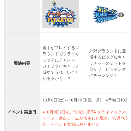
選手がプレイするグ
外野グラウンドに登
ラウンドでフライキ
場するビッグなキャ
ャッチにチャレン
実施内容
ッチャーのミットを
ジ！フライキャッチ
目がけ、ピッチング
成功でうれしいこと
にチャレンジ！
があるかも！？
10月8日(土)～10月10日(祝・月)
※
予備日10月1
イベント実施日
※10月9日(日)に「2022 JERA クライマック
テージ」進出チームが決定した場合、10月10日
催、イベント実施はありません