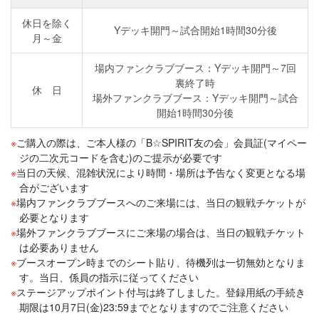
休日を除く
Yデッキ開門～試合開始1時間30分後
月～金
場内ファンクラブブース：Yデッキ開門～7回
裏終了時
休 日
場外ファンクラブブース：Yデッキ開門～試合
開始1時間30分後
ご購入の際は、ご本人様の「B☆SPIRIT友の会」会員証(マイペー
ジの二次元コードを含む)のご提示が必要です
当日の天候、混雑状況により時間・場所は予告なく変更となる場
合がございます
場内ファンクラブブースへのご来場には、当日の観戦チケットが
必要となります
場外ファンクラブブースにご来場の場合は、当日の観戦チケット
は必要ありません
ブースオープン時までのシート貼り、待機列は一切無効となりま
す。当日、係員の指示に従ってください
ステージアップポイント付与は終了しました。登録用紙の手続き
期限は10月7日(金)23:59までとなりますのでご注意ください