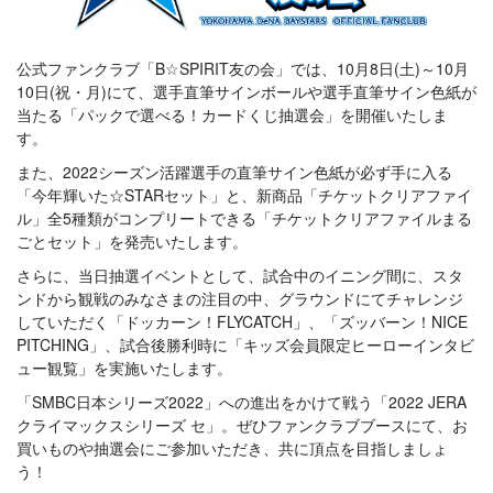
公式ファンクラブ「B☆SPIRIT友の会」では、10月8日(土)～10月
10日(祝・月)にて、選手直筆サインボールや選手直筆サイン色紙が
当たる「パックで選べる！カードくじ抽選会」を開催いたしま
す。
また、2022シーズン活躍選手の直筆サイン色紙が必ず手に入る
「今年輝いた☆STARセット」と、新商品「チケットクリアファイ
ル」全5種類がコンプリートできる「チケットクリアファイルまる
ごとセット」を発売いたします。
さらに、当日抽選イベントとして、試合中のイニング間に、スタ
ンドから観戦のみなさまの注目の中、グラウンドにてチャレンジ
していただく「ドッカーン！FLYCATCH」、「ズッバーン！NICE
PITCHING」、試合後勝利時に「キッズ会員限定ヒーローインタビ
ュー観覧」を実施いたします。
「SMBC日本シリーズ2022」への進出をかけて戦う「2022 JERA
クライマックスシリーズ セ」。ぜひファンクラブブースにて、お
買いものや抽選会にご参加いただき、共に頂点を目指しましょ
う！