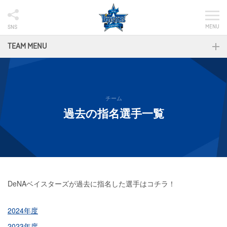
MENU
SNS
TEAM MENU
チーム
過去の指名選手一覧
DeNAベイスターズが過去に指名した選手はコチラ！
2024年度
2023年度