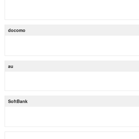
docomo
au
SoftBank