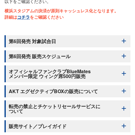
以下をご確認ください。
横浜スタジアムの決済が原則キャッシュレス化となります。
詳細は
コチラ
をご確認ください
第6回発売 対象試合日
第6回発売 販売スケジュール
オフィシャルファンクラブBlueMates
チケットは下記の順番にて販売いたします。
メンバー限定 ウィング席500円販売
（0）ベイチケ抽選販売
第6回発売は抽選対象試合はございません。
AKT エグゼクティブBOXの販売について
オフィシャルファンクラブBlueMatesメンバーを対象に、ウィング
（1）ベイチケ先行先着販売（7月13日(月) 12:00〜）
席のうち後方エリアのみ、「ローソンチケット」にて500円にて販
シーズンシートご契約者様対象
転売の禁止とチケットリセールサービスに
売いたします。
オフィシャルファンクラブ BlueMatesメンバー対象
ついて
在庫がなくなり次第終了となりますので、あらかじめご了承くだ
2026年シーズンより、車椅子利用者・介助者チケットも(1)先行
さい。
先着販売から販売開始いたします
販売サイト／プレイガイド
なお別途手数料がかかります。その他詳細は以下をご確認くださ
また、2026年シーズンより、その他のお座席と同じページから
転売の禁止について
い。
ご購入いただけます。