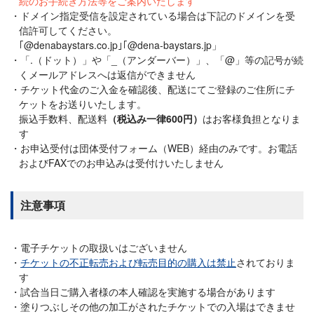
続のお手続き方法等をご案内いたします
ドメイン指定受信を設定されている場合は下記のドメインを受
信許可してください。
｢@denabaystars.co.jp｣｢@dena-baystars.jp」
「.（ドット）」や「_（アンダーバー）」、「@」等の記号が続
くメールアドレスへは返信ができません
チケット代金のご入金を確認後、配送にてご登録のご住所にチ
ケットをお送りいたします。
振込手数料、配送料
（税込み一律600円）
はお客様負担となりま
す
お申込受付は団体受付フォーム（WEB）経由のみです。お電話
およびFAXでのお申込みは受付けいたしません
注意事項
電子チケットの取扱いはございません
チケットの不正転売および転売目的の購入は禁止
されておりま
す
試合当日ご購入者様の本人確認を実施する場合があります
塗りつぶしその他の加工がされたチケットでの入場はできませ