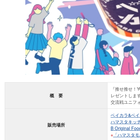
『推せ推せ！YO
概 要
レゼントしま
交流戦ユニフ
ベイカラ&ベイ
ハマスタキッ
販売場所
B Original
「ハマスタモ