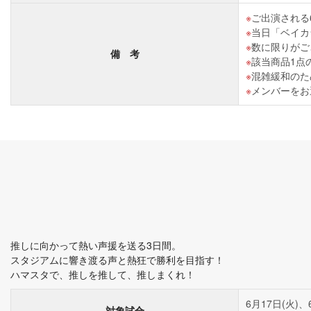
ご出演される
当日「ベイカ
数に限りがご
備 考
該当商品1点
混雑緩和のた
メンバーをお
推しに向かって熱い声援を送る3日間。
スタジアムに響き渡る声と熱狂で勝利を目指す！
ハマスタで、推しを推して、推しまくれ！
6月17日(火)、
対象試合