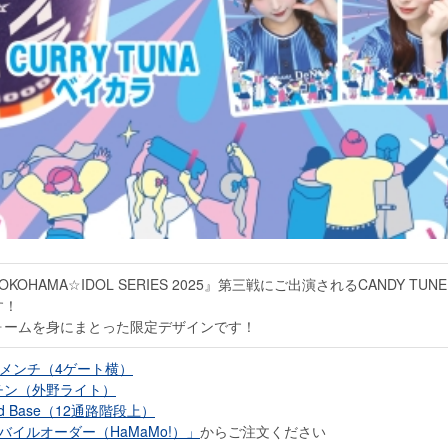
KOHAMA☆IDOL SERIES 2025』第三戦にご出演されるCANDY TUN
す！
ォームを身にまとった限定デザインです！
メンチ（4ゲート横）
チン（外野ライト）
 Food Base（12通路階段上）
バイルオーダー（HaMaMo!）」
からご注文ください