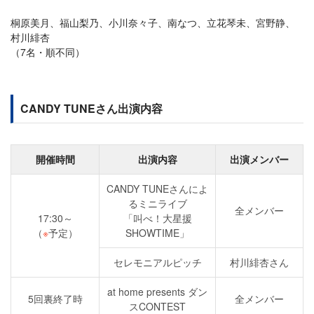
桐原美月、福山梨乃、小川奈々子、南なつ、立花琴未、宮野静、
村川緋杏
（7名・順不同）
CANDY TUNEさん出演内容
開催時間
出演内容
出演メンバー
CANDY TUNEさんによ
るミニライブ
全メンバー
17:30～
「叫べ！大星援
（
※
予定）
SHOWTIME」
セレモニアルピッチ
村川緋杏さん
at home presents ダン
5回裏終了時
全メンバー
スCONTEST