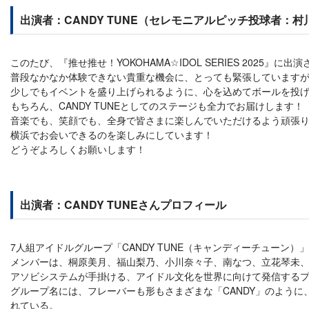
出演者：CANDY TUNE（セレモニアルピッチ投球者：
このたび、『推せ推せ！YOKOHAMA☆IDOL SERIES 20
普段なかなか体験できない貴重な機会に、とっても緊張しています
少しでもイベントを盛り上げられるように、心を込めてボールを投
もちろん、CANDY TUNEとしてのステージも全力でお届けします！
音楽でも、笑顔でも、全身で皆さまに楽しんでいただけるよう頑張
横浜でお会いできるのを楽しみにしています！
どうぞよろしくお願いします！
出演者：CANDY TUNEさんプロフィール
7人組アイドルグループ「CANDY TUNE（キャンディーチューン）」
メンバーは、桐原美月、福山梨乃、小川奈々子、南なつ、立花琴未、
アソビシステムが手掛ける、アイドル文化を世界に向けて発信するプロジェ
グループ名には、フレーバーも形もさまざまな「CANDY」のよう
れている。