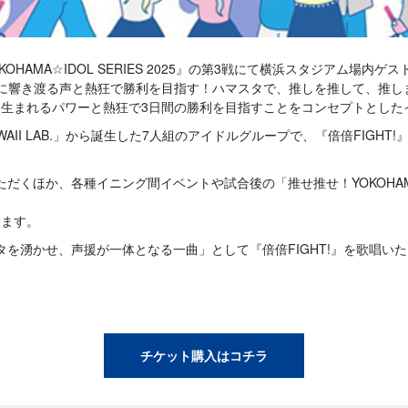
KOHAMA☆IDOL SERIES 2025』の第3戦にて横浜スタジアム場内ゲ
に響き渡る声と熱狂で勝利を目指す！ハマスタで、推しを推して、推し
生まれるパワーと熱狂で3日間の勝利を目指すことをコンセプトとした
AII LAB.」から誕生した7人組のアイドルグループで、『倍倍FIGHT
ただくほか、各種イニング間イベントや試合後の「推せ推せ！YOKOHAMA
きます。
スタを湧かせ、声援が一体となる一曲」として『倍倍FIGHT!』を歌唱
チケット購入はコチラ