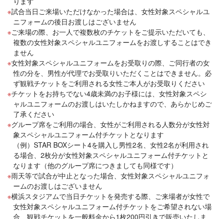
ります
試合当日ご来場いただけなかった場合は、女性対象スペシャルユ
ニフォームの後日お渡しはございません
ご来場の際、お一人で複数枚のチケットをご提示いただいても、
複数の女性対象スペシャルユニフォームをお渡しすることはでき
ません
女性対象スペシャルユニフォームをお受取りの際、ご同行者の女
性の分を、男性が代理でお受取りいただくことはできません。必
ず観戦チケットをご利用される女性ご本人がお受取りください
チケットをお持ちでない4歳未満のお子様には、女性対象スペシ
ャルユニフォームのお渡しはいたしかねますので、あらかじめご
了承ください
グループ席をご利用の場合、女性がご利用される人数分が女性対
象スペシャルユニフォーム付チケットとなります
（例）STAR BOXシート4を購入し男性2名、女性2名が利用され
る場合、2枚分が女性対象スペシャルユニフォーム付チケットと
なります（他のグループ席につきましても同様です）
雨天等で試合が中止となった場合、女性対象スペシャルユニフォ
ームのお渡しはございません
横浜スタジアムで当日チケットを発売する際、ご来場者が女性で
女性対象スペシャルユニフォーム付チケットをご希望されない場
合、観戦チケットを一般料金から1枚200円引きで販売いたしま