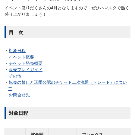
イベント盛りだくさんの4月となりますので、ぜひハマスタで熱く
盛り上がりましょう！
目 次
対象日程
イベント概要
チケット発売概要
販売プレイガイド
その他
転売の禁止と球団公認のチケット二次流通（トレード）につい
て
お問合せ先
対象日程
試合開
フレックス