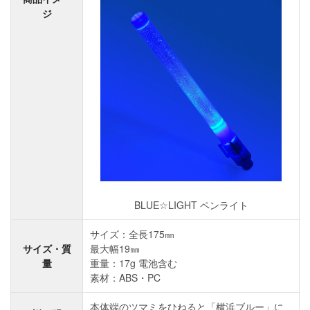
ジ
BLUE☆LIGHT ペンライト
サイズ：全長175㎜
サイズ・質
最大幅19㎜
量
重量：17g 電池含む
素材：ABS・PC
本体端のツマミをひねると「横浜ブルー」に