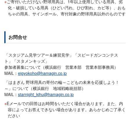
ご寄付いただけない野球用具は、1年以上使用している用具、劣
化・破損している用具（ひどい汚れ、ひび割れ、カビ等）、おも
ちゃの用具、サインボール、寄付対象の野球用具以外のものです
お問合せ
「スタジアム見学ツアー＆練習見学」「スピードガンコンテス
ト」「スタメンキッズ」
参加者募集について（横浜銀行 営業本部 営業本部事務局）
MAIL：
eigyokoho@hamagin.co.jp
「はまぎん 野球用具の寄付の輪～こどもの未来を応援しよう！
～」について（横浜銀行 地域戦略統括部）
MAIL：
starnight_kihu@hamagin.co.jp
Eメールでの回答はお時間をいただく場合があります。また、内
容によってお答えできない場合があります。あらかじめご了承く
ださい