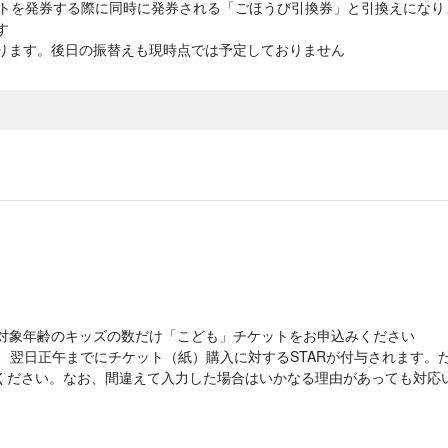
チケットを発券する際に同時に発券される「ごほうび引換券」と引換えにな
す
ります。後日の振替えも現時点では予定しておりません
対象年齢のキッズの数だけ「こども」チケットをお申込みください
立後、翌日正午までにチケット（紙）購入に対するSTARが付与されます。た
意ください。なお、間違えて入力した場合はいかなる理由があっても対応