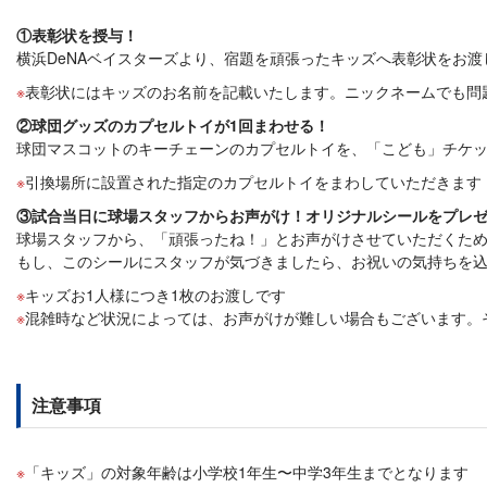
①表彰状を授与！
横浜DeNAベイスターズより、宿題を頑張ったキッズへ表彰状をお渡
表彰状にはキッズのお名前を記載いたします。ニックネームでも問
②球団グッズのカプセルトイが1回まわせる！
球団マスコットのキーチェーンのカプセルトイを、「こども」チケッ
引換場所に設置された指定のカプセルトイをまわしていただきます
③試合当日に球場スタッフからお声がけ！オリジナルシールをプレ
球場スタッフから、「頑張ったね！」とお声がけさせていただくた
もし、このシールにスタッフが気づきましたら、お祝いの気持ちを
キッズお1人様につき1枚のお渡しです
混雑時など状況によっては、お声がけが難しい場合もございます。
注意事項
「キッズ」の対象年齢は小学校1年生〜中学3年生までとなります