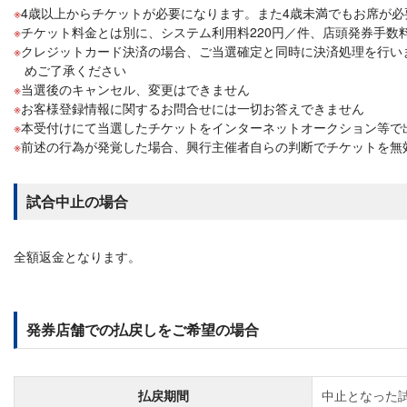
4歳以上からチケットが必要になります。また4歳未満でもお席が
チケット料金とは別に、システム利用料220円／件、店頭発券手数料
クレジットカード決済の場合、ご当選確定と同時に決済処理を行い
めご了承ください
当選後のキャンセル、変更はできません
お客様登録情報に関するお問合せには一切お答えできません
本受付けにて当選したチケットをインターネットオークション等で
前述の行為が発覚した場合、興行主催者自らの判断でチケットを無
試合中止の場合
全額返金となります。
発券店舗での払戻しをご希望の場合
払戻期間
中止となった試