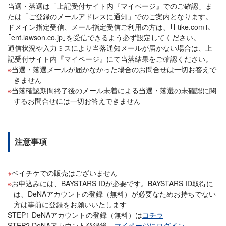
当選・落選は「上記受付サイト内『マイページ』でのご確認」ま
たは「ご登録のメールアドレスに通知」でのご案内となります。
ドメイン指定受信、メール指定受信ご利用の方は、｢l-tike.com｣、
｢ent.lawson.co.jp｣を受信できるよう必ず設定してください。
通信状況や入力ミスにより当落通知メールが届かない場合は、上
記受付サイト内『マイページ』にて当落結果をご確認ください。
当選・落選メールが届かなかった場合のお問合せは一切お答えで
きません
当落確認期間終了後のメール未着による当選・落選の未確認に関
するお問合せには一切お答えできません
注意事項
ベイチケでの販売はございません
お申込みには、BAYSTARS IDが必要です。BAYSTARS ID取得に
は、DeNAアカウントの登録（無料）が必要なためお持ちでない
方は事前に登録をお願いいたします
STEP1 DeNAアカウントの登録（無料）は
コチラ
STEP2 DeNAアカウント登録後、
マイページにログイン