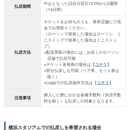
中止となった試合日翌日10:00から2週間
払戻期間
（14日間）
チケットをお持ちのうえ、発券店舗にて現
金でお受取りください。
（ローソンで発券した場合はローソン、ミ
ニストップで発券した場合はミニストッ
プ）
払戻方法
配送受取の場合には、お近くのローソン
店舗で払戻可能
チケット未発券の場合は【
コチラ
】
部分払戻しも可能（ペア券、セット券は
除く）
Loppiでの払戻操作方法は【
コチラ
】
購入した際にかかる各種手数料（決済手数
注意事項
料を除く）も払戻しの対象となります。
横浜スタジアムでの払戻しを希望される場合