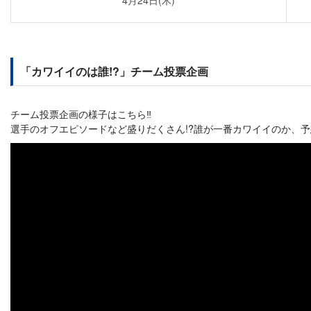
4月24日(木)
「カワイイのは誰!?」チーム投票企画
チーム投票企画の様子はこちら‼︎
選手のオフエピソードなど盛りだくさん!?誰が一番カワイイのか、