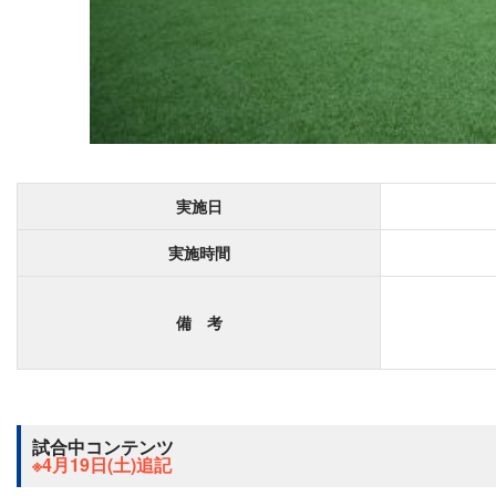
実施日
実施時間
備 考
試合中コンテンツ
※4月19日(土)追記