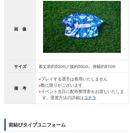
画 像
サイズ
着丈前約50cm／後約50cm、身幅約61cm
プレイする選手は着用いたしません
数に限りがございます
備 考
イベント当日に配布整理券をお渡しいたしま
す。受渡方法の詳細は
コチラ
前結びタイプユニフォーム