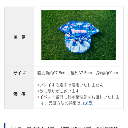
画 像
サイズ
着丈前約67.5cm／後約67.5cm、身幅約60cm
プレイする選手は着用いたしません
数に限りがございます
備 考
イベント当日に配布整理券をお渡しいたしま
す。受渡方法の詳細は
コチラ