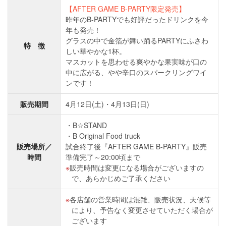
【AFTER GAME B-PARTY限定発売】
昨年のB-PARTYでも好評だったドリンクを今
年も発売！
グラスの中で金箔が舞い踊るPARTYにふさわ
特 徴
しい華やかな1杯。
マスカットを思わせる爽やかな果実味が口の
中に広がる、やや辛口のスパークリングワイ
ンです！
販売期間
4月12日(土)・4月13日(日)
B☆STAND
B Original Food truck
販売場所／
試合終了後『AFTER GAME B-PARTY』販売
時間
準備完了～20:00頃まで
販売時間は変更になる場合がございますの
で、あらかじめご了承ください
各店舗の営業時間は混雑、販売状況、天候等
により、予告なく変更させていただく場合が
ございます