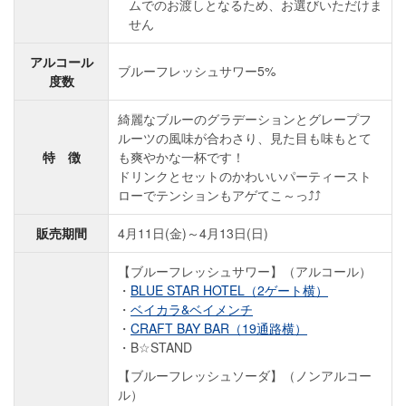
ムでのお渡しとなるため、お選びいただけま
せん
アルコール
ブルーフレッシュサワー5%
度数
綺麗なブルーのグラデーションとグレープフ
ルーツの風味が合わさり、見た目も味もとて
特 徴
も爽やかな一杯です！
ドリンクとセットのかわいいパーティースト
ローでテンションもアゲてこ～っ⤴⤴
販売期間
4月11日(金)～4月13日(日)
【ブルーフレッシュサワー】（アルコール）
BLUE STAR HOTEL（2ゲート横）
ベイカラ&ベイメンチ
CRAFT BAY BAR（19通路横）
B☆STAND
【ブルーフレッシュソーダ】（ノンアルコー
ル）