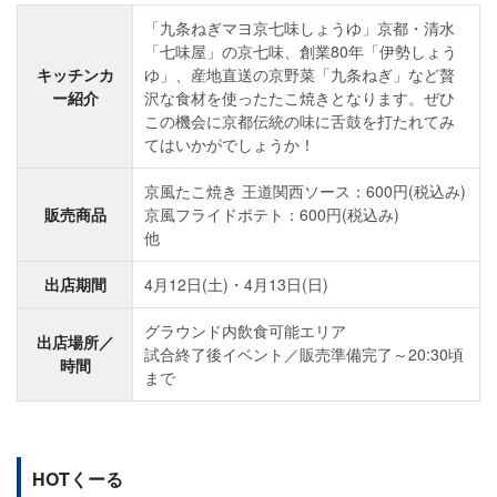
「九条ねぎマヨ京七味しょうゆ」京都・清水
「七味屋」の京七味、創業80年「伊勢しょう
キッチンカ
ゆ」、産地直送の京野菜「九条ねぎ」など贅
ー紹介
沢な食材を使ったたこ焼きとなります。ぜひ
この機会に京都伝統の味に舌鼓を打たれてみ
てはいかがでしょうか！
京風たこ焼き 王道関西ソース：600円(税込み)
販売商品
京風フライドポテト：600円(税込み)
他
出店期間
4月12日(土)・4月13日(日)
グラウンド内飲食可能エリア
出店場所／
試合終了後イベント／販売準備完了～20:30頃
時間
まで
HOTくーる