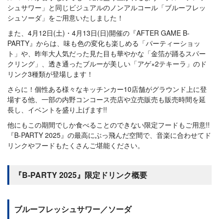
シュサワー」と同じビジュアルのノンアルコール「ブルーフレッ
シュソーダ」をご用意いたしました！
また、4月12日(土)・4月13日(日)開催の『AFTER GAME B-
PARTY』からは、味も色の変化も楽しめる「パーティーショッ
ト」や、昨年大人気だった見た目も華やかな「金箔が踊るスパー
クリング」、透き通ったブルーが美しい「アゲ×2テキーラ」のド
リンク3種類が登場します！
さらに！個性ある様々なキッチンカー10店舗がグラウンド上に登
場する他、一部の内野コンコース売店や立売販売も販売時間を延
長し、イベントを盛り上げます!!
他にもこの期間でしか食べることのできない限定フードもご用意!!
『B-PARTY 2025』の最高にぶっ飛んだ空間で、音楽に合わせてド
リンクやフードもたくさんご堪能ください。
『B-PARTY 2025』限定ドリンク概要
ブルーフレッシュサワー／ソーダ