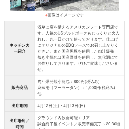
※
画像はイメージです
浅草に店を構えるアメリカンフード専門店で
す。人気のUSプルドポークもじっくりと火入
れし、丸一日かけて使っております。仕上げ
キッチンカ
にオリジナルのBBQソースでお召し上がりく
ー紹介
ださい。また国産黒豚を使用した肉汁爆発！
焼き小籠包は国産野菜を使用し、無化調にて
お作りしております。ぜひご賞味くださいま
せ。
肉汁爆発焼小籠包：800円(税込み)
販売商品
麻辣湯（マーラータン）：1,000円(税込み)
他
出店期間
4月12日(土)・4月13日(日)
グラウンド内飲食可能エリア
出店場所／
試合終了後イベント／販売準備完了～20:30頃
時間