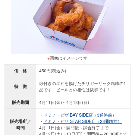
※
画像はイメージです
価 格
450円(税込み)
殻付きのエビを揚げたチリガーリック風味の1
特 徴
品です！ビールとの相性は抜群です！
販売期間
4月11日(金)～4月13日(日)
ドミノ・ピザ BAY SIDE店（3通路前）
販売場所／
ドミノ・ピザ STAR SIDE店（23通路前）
時間
4月11日(金)：開門後～試合終了まで
4月12日(土)・13日(日)：開門後～20:00頃まで