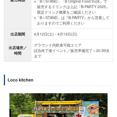
「B☆STAND」「B Original Food truck」で
販売するドリンクは上記『B-PARTY 2025』
限定ドリンク概要をご確認ください
「B☆STAND」は『B‐PARTY』から営業して
おりますのでご利用ください
出店期間
4月12日(土)・4月13日(日)
グラウンド内飲食可能エリア
出店場所／
試合終了後イベント／販売準備完了～20:30頃
時間
まで
Loco kitchen