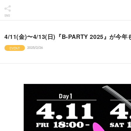
SNS
4/11(金)〜4/13(日)『B-PARTY 2025』が
EVENT
2025/2/26