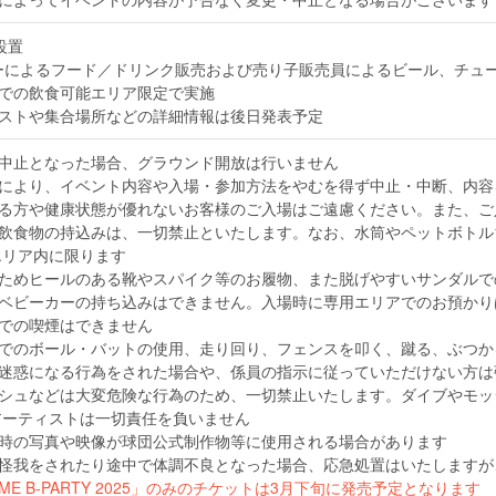
設置
ーによるフード／ドリンク販売および売り子販売員によるビール、チュ
での飲食可能エリア限定で実施
ストや集合場所などの詳細情報は後日発表予定
中止となった場合、グラウンド開放は行いません
により、イベント内容や入場・参加方法をやむを得ず中止・中断、内容
る方や健康状態が優れないお客様のご入場はご遠慮ください。また、ご
飲食物の持込みは、一切禁止といたします。なお、水筒やペットボトル
エリア内に限ります
ためヒールのある靴やスパイク等のお履物、また脱げやすいサンダルで
ベビーカーの持ち込みはできません。入場時に専用エリアでのお預かり
での喫煙はできません
でのボール・バットの使用、走り回り、フェンスを叩く、蹴る、ぶつか
迷惑になる行為をされた場合や、係員の指示に従っていただけない方は
シュなどは大変危険な行為のため、一切禁止いたします。ダイブやモッ
アーティストは一切責任を負いません
時の写真や映像が球団公式制作物等に使用される場合があります
怪我をされたり途中で体調不良となった場合、応急処置はいたしますが
GAME B-PARTY 2025」のみのチケットは3月下旬に発売予定となります