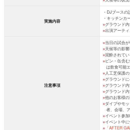
DJブースの
キッチンカ
実施内容
グラウンド内
出演アーティ
当日の試合が
天候等の影響
泥酔されてい
ビン・缶含む
は飲食可能
人工芝保護の
グラウンドに
注意事項
グラウンド内
グラウンド内
他のお客様の
ダイブやモッ
者、会場、
イベント参加
イベント中に
「AFTER 