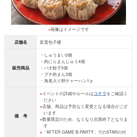
※
画像はイメージです
店舗名
富貴包子楼
しゅうまい3個
肉にらまんじゅう4個
販売商品
パオ餃子5個
プチ肉まん3個
海老入り卵チャーハン1ｐ
イベントの詳細やルールは
コチラ
をご確認く
ださい
店舗、商品は予告なく変更となる場合がござ
います
備 考
数量限定のため、なくなり次第終了となりま
す
「AFTER GAME B-PARTY」でのSTARの付