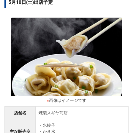
5月18日(土)出店予定
※
画像はイメージです
店舗名
燻製スギヤ商店
水餃子
主な販売商
かき氷