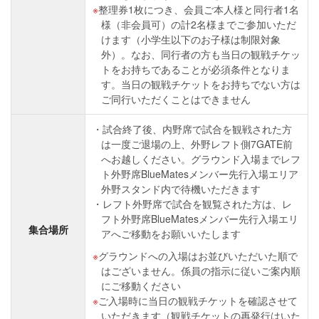
整理券1枚につき、会員ご本人様と同行者1名
様（非会員可）の計2名様までご参加いただ
けます（小学生以下のお子様は制限対象
外）。なお、同行者の方も当日の観戦チケッ
トをお持ちであることが必須条件となりま
す。当日の観戦チケットをお持ちでない方は
ご同行いただくことはできません
試合終了後、内野席で試合を観戦された方
は一度ご退場の上、外野レフト側7GATE前
へお越しください。グラウンド入場までレフ
ト外野席BlueMatesメンバー先行入場エリア
外野スタンド内で待機いただきます
レフト外野席で試合を観覧された方は、レ
フト外野席BlueMatesメンバー先行入場エリ
集合場所
アへご移動をお願いいたします
グラウンドへの入場はお並びいただいた順で
はございません。係員の指示に従いご案内順
にご移動ください
ご入場時に当日の観戦チケットを確認させて
いただきます（観戦チケットの再発行はいた