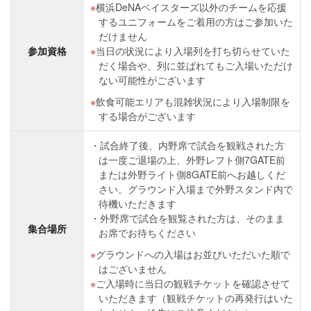
横浜DeNAベイスターズ以外のチームを応援
するユニフォームをご着用の方はご参加いた
だけません
参加資格
当日の状況により入場列を打ち切らせていた
だく場合や、列に並ばれてもご入場いただけ
ない可能性がございます
飲食可能エリアも混雑状況により入場制限を
する場合がございます
試合終了後、内野席で試合を観戦された方
は一度ご退場の上、外野レフト側7GATE前
または外野ライト側8GATE前へお越しくだ
さい。グラウンド入場まで外野スタンド内で
待機いただきます
外野席で試合を観覧された方は、そのまま
集合場所
お席でお待ちください
グラウンドへの入場はお並びいただいた順で
はございません
ご入場時に当日の観戦チケットを確認させて
いただきます（観戦チケットの再発行はいた