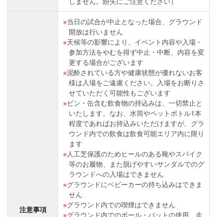
しません。紛失にご注意ください）
当日の試合が中止となった場合、グラウンド
開放は行いません
天候等の影響により、イベント内容や入場・
参加方法をやむを得ず中止・中断、内容を変
更する場合がございます
泥酔されている方や健康状態が優れないお客
様は入場をご遠慮ください。入場をお断りさ
せていただく可能性もございます
ビン・缶含む飲食物の持込みは、一切禁止と
いたします。なお、水筒やペットボトル1本
程度であればお持込みいただけますが、グラ
ウンド内での飲食は飲食可能エリア内に限り
ます
人工芝保護のためヒールのある靴やスパイク
等のお履物、また脱げやすいサンダルでのグ
ラウンドへの入場はできません
グラウンドにベビーカーの持ち込みはできま
せん
グラウンド内での喫煙はできません
注意事項
グラウンド内でのボール・バットの使用、走