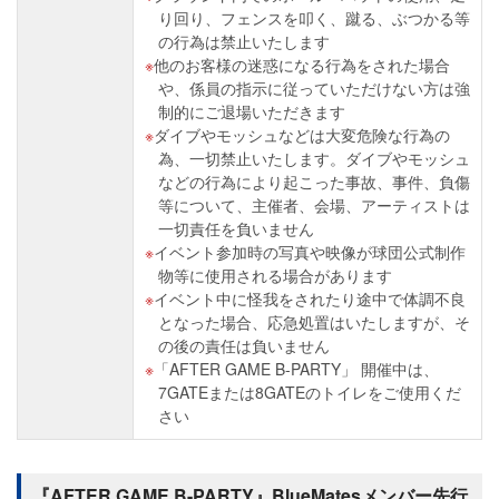
り回り、フェンスを叩く、蹴る、ぶつかる等
の行為は禁止いたします
他のお客様の迷惑になる行為をされた場合
や、係員の指示に従っていただけない方は強
制的にご退場いただきます
ダイブやモッシュなどは大変危険な行為の
為、一切禁止いたします。ダイブやモッシュ
などの行為により起こった事故、事件、負傷
等について、主催者、会場、アーティストは
一切責任を負いません
イベント参加時の写真や映像が球団公式制作
物等に使用される場合があります
イベント中に怪我をされたり途中で体調不良
となった場合、応急処置はいたしますが、そ
の後の責任は負いません
「AFTER GAME B-PARTY」 開催中は、
7GATEまたは8GATEのトイレをご使用くだ
さい
『AFTER GAME B-PARTY』BlueMatesメンバー先行