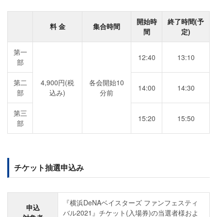
開始時
終了時間(予
料 金
集合時間
間
定)
第一
12:40
13:10
部
第二
4,900円(税
各会開始10
14:00
14:30
部
込み)
分前
第三
15:20
15:50
部
チケット抽選申込み
『横浜DeNAベイスターズ ファンフェスティ
申込
バル2021』チケット(入場券)の当選者様およ