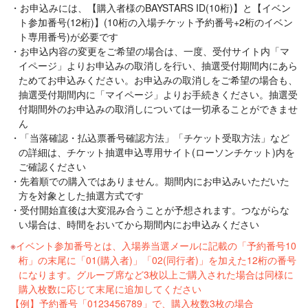
お申込みには、【購入者様のBAYSTARS ID(10桁)】と【イベン
ト参加番号(12桁)】(10桁の入場チケット予約番号+2桁のイベン
ト専用番号)が必要です
お申込内容の変更をご希望の場合は、一度、受付サイト内「マ
イページ」よりお申込みの取消しを行い、抽選受付期間内にあら
ためてお申込みください。お申込みの取消しをご希望の場合も、
抽選受付期間内に「マイページ」よりお手続きください。抽選受
付期間外のお申込みの取消しについては一切承ることができませ
ん
「当落確認・払込票番号確認方法」「チケット受取方法」など
の詳細は、チケット抽選申込専用サイト(ローソンチケット)内を
ご確認ください
先着順での購入ではありません。期間内にお申込みいただいた
方を対象とした抽選方式です
受付開始直後は大変混み合うことが予想されます。つながらな
い場合は、時間をおいてから期間内にお申込みください
イベント参加番号とは、入場券当選メールに記載の「予約番号10
桁」の末尾に「01(購入者)」「02(同行者)」を加えた12桁の番号
になります。グループ席など3枚以上ご購入された場合は同様に
購入枚数に応じて末尾に追加してください
【例】予約番号「0123456789」で、購入枚数3枚の場合