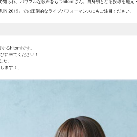
IVE』で知られ、パワフルな歌声をもつhitomiさん。自身初となる投球を
GHT RUN 2019』での圧倒的なライブパフォーマンスにもご注目ください。
演するhitomiです。
遊びに来てください！
した。
いします！」