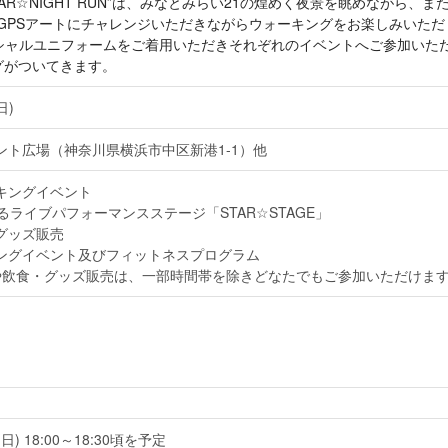
AR☆NIGHT RUN”は、みなとみらい21の煌めく夜景を眺めながら
、 GPSアートにチャレンジいただきながらウォーキングをお楽しみいただく“S
同デザインのスペシャルユニフォームをご着用いただきそれぞれのイベントへご
バッグがついてきます。
日)
ント広場（神奈川県横浜市中区新港1-1）他
キングイベント
るライブパフォーマンスステージ「STAR☆STAGE」
グッズ販売
ングイベント及びフィットネスプログラム
や飲食・グッズ販売は、一部時間帯を除きどなたでもご参加いただけま
日) 18:00～18:30頃を予定