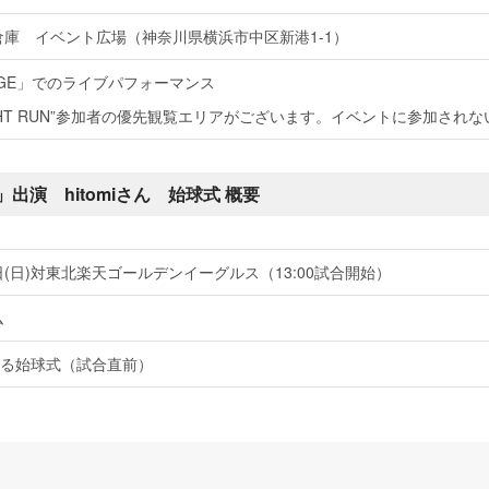
庫 イベント広場（神奈川県横浜市中区新港1-1）
TAGE」でのライブパフォーマンス
NIGHT RUN”参加者の優先観覧エリアがございます。イベントに参加さ
AGE」出演 hitomiさん 始球式 概要
3日(日)対東北楽天ゴールデンイーグルス（13:00試合開始）
ム
による始球式（試合直前）