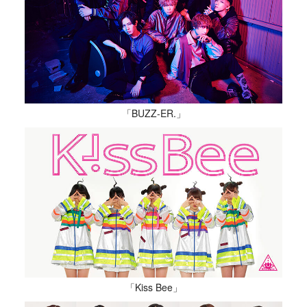
「BUZZ-ER.」
「Kiss Bee」