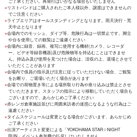
ご了承ください。再発行はいかなる場合もいたしません
リストバンドはご購入されたご本人様以外、譲渡はできませんの
でご注意ください
ライブエリアはオールスタンディングとなります。雨天決行・荒
天中止となります
会場内でのモッシュ、ダイブ等、危険行為は一切禁止です。脚立
や台を使用しての観覧はご遠慮ください
会場内に録音、録画、複写に使用する機材(カメラ、レコーダ
ー、ビデオ等録音機器)及び危険物等を持込むことはできませ
ん。持込み及び使用を見つけた場合は、没収の上、退場とさせて
いただくことがあります
会場内で係員の指示及び注意に従っていただけない場合、ご観覧
をお断り、ご退場いただく場合があります
会場での荷物置き等による場所取り行為や座り込みは禁止とさせ
ていただきます。スタッフの指示により移動していただく場合も
ございますので、あらかじめご了承ください
赤レンガ倉庫施設並びに周囲来訪者の迷惑になるような行為はご
遠慮ください
タイムスケジュールは変更となる場合がございます、あらかじめ
ご了承ください
出演アーティスト変更による「YOKOHAMA STAR☆NIGHT
RUN」イベント参加費の払戻しはいたしません