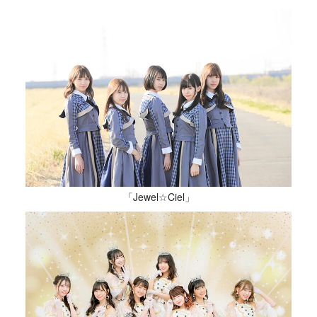
「Jewel☆Ciel」