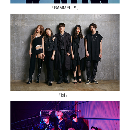
「RAMMELLS」
「lol」