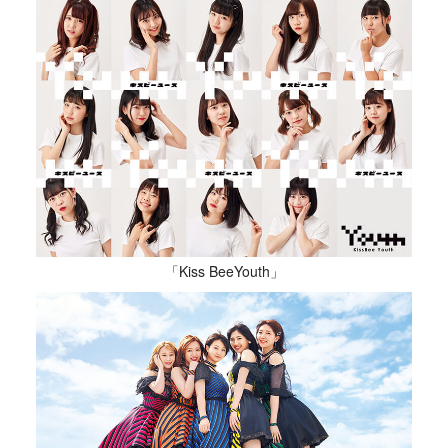
「Kiss BeeYouth」