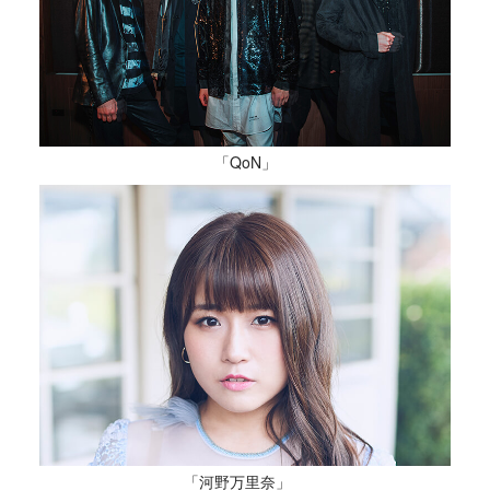
「QoN」
「河野万里奈」