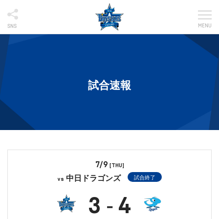
MENU
SNS
試合速報
7/9
[THU]
中日ドラゴンズ
試合終了
vs
3
4
-