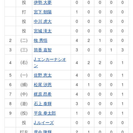
投
伊勢 大夢
0
0
0
0
0
打
宮下 朝陽
1
0
0
0
0
投
中川 虎大
0
0
0
0
0
投
宮城 滝太
0
0
0
0
0
2
(二)
牧 秀悟
4
2
1
0
0
3
(三)
筒香 嘉智
3
0
0
1
3
J.エンカーナシオ
(右)
4
4
2
2
0
1
ン
5
(一)
佐野 恵太
4
0
0
0
1
6
(捕)
松尾 汐恩
4
1
0
0
1
7
(中)
梶原 昂希
4
0
0
0
1
8
(遊)
石上 泰輝
3
0
0
0
1
9
(投)
平良 拳太郎
1
0
0
0
1
投
J.ルイーズ
0
0
0
0
0
打左
度会 隆輝
2
1
0
0
0