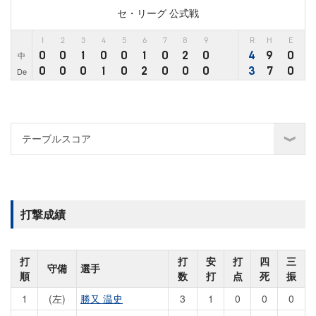
セ・リーグ 公式戦
1
2
3
4
5
6
7
8
9
R
H
E
0
0
1
0
0
1
0
2
0
4
9
0
中
0
0
0
1
0
2
0
0
0
3
7
0
De
打撃成績
打
打
安
打
四
三
守備
選手
順
数
打
点
死
振
1
(左)
勝又 温史
3
1
0
0
0