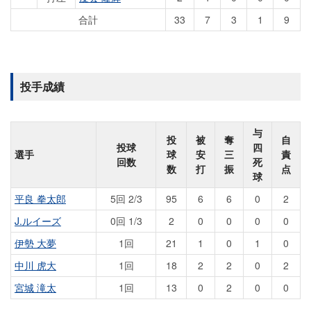
合計
33
7
3
1
9
投手成績
与
投
被
奪
自
投球
四
選手
球
安
三
責
回数
死
数
打
振
点
球
平良 拳太郎
5回 2/3
95
6
6
0
2
J.ルイーズ
0回 1/3
2
0
0
0
0
伊勢 大夢
1回
21
1
0
1
0
中川 虎大
1回
18
2
2
0
2
宮城 滝太
1回
13
0
2
0
0