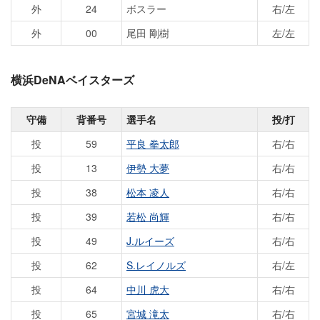
外
24
ボスラー
右/左
外
00
尾田 剛樹
左/左
横浜DeNAベイスターズ
守備
背番号
選手名
投/打
投
59
平良 拳太郎
右/右
投
13
伊勢 大夢
右/右
投
38
松本 凌人
右/右
投
39
若松 尚輝
右/右
投
49
J.ルイーズ
右/右
投
62
S.レイノルズ
右/左
投
64
中川 虎大
右/右
投
65
宮城 滝太
右/右