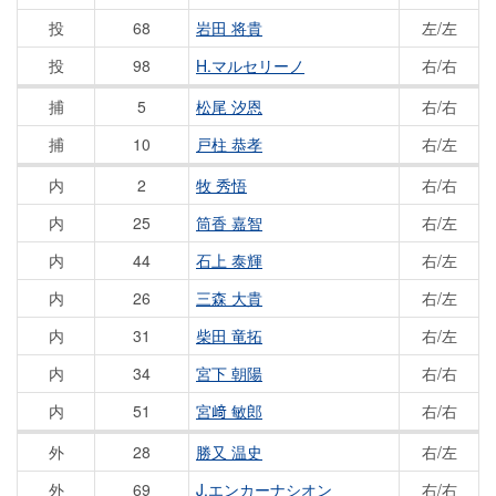
投
68
岩田 将貴
左/左
投
98
H.マルセリーノ
右/右
捕
5
松尾 汐恩
右/右
捕
10
戸柱 恭孝
右/左
内
2
牧 秀悟
右/右
内
25
筒香 嘉智
右/左
内
44
石上 泰輝
右/左
内
26
三森 大貴
右/左
内
31
柴田 竜拓
右/左
内
34
宮下 朝陽
右/右
内
51
宮﨑 敏郎
右/右
外
28
勝又 温史
右/左
外
69
J.エンカーナシオン
右/右