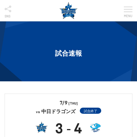
MENU
SNS
試合速報
7/9
[THU]
中日ドラゴンズ
試合終了
vs
3
4
-