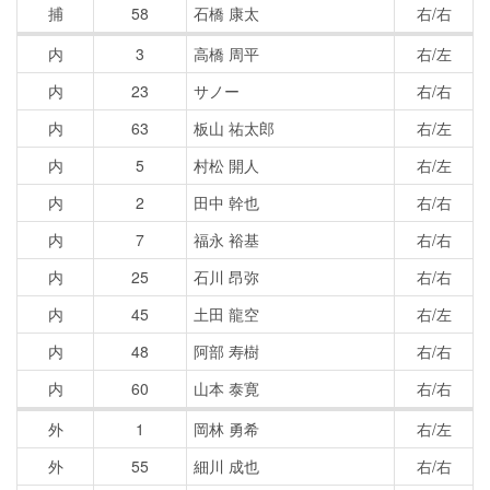
捕
58
石橋 康太
右/右
内
3
高橋 周平
右/左
内
23
サノー
右/右
内
63
板山 祐太郎
右/左
内
5
村松 開人
右/左
内
2
田中 幹也
右/右
内
7
福永 裕基
右/右
内
25
石川 昂弥
右/右
内
45
土田 龍空
右/左
内
48
阿部 寿樹
右/右
内
60
山本 泰寛
右/右
外
1
岡林 勇希
右/左
外
55
細川 成也
右/右