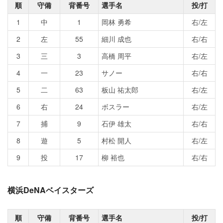
順
守備
背番号
選手名
投/打
1
中
1
岡林 勇希
右/左
2
左
55
細川 成也
右/右
3
三
3
高橋 周平
右/左
4
一
23
サノー
右/右
5
二
63
板山 祐太郎
右/左
6
右
24
ボスラー
右/左
7
捕
9
石伊 雄太
右/右
8
遊
5
村松 開人
右/左
9
投
17
柳 裕也
右/右
横浜DeNAベイスターズ
順
守備
背番号
選手名
投/打