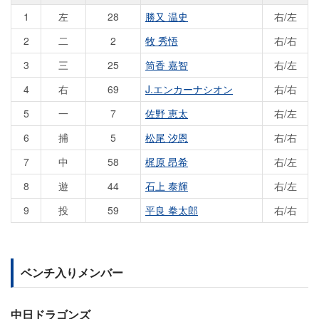
1
左
28
勝又 温史
右/左
2
二
2
牧 秀悟
右/右
3
三
25
筒香 嘉智
右/左
4
右
69
J.エンカーナシオン
右/右
5
一
7
佐野 恵太
右/左
6
捕
5
松尾 汐恩
右/右
7
中
58
梶原 昂希
右/左
8
遊
44
石上 泰輝
右/左
9
投
59
平良 拳太郎
右/右
ベンチ入りメンバー
中日ドラゴンズ