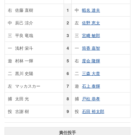
右
佐藤 直樹
1
中
蝦名 達夫
中
辰己 涼介
2
左
佐野 恵太
三
平良 竜哉
3
三
宮﨑 敏郎
一
浅村 栄斗
4
一
筒香 嘉智
遊
村林 一輝
5
右
度会 隆輝
二
黒川 史陽
6
二
三森 大貴
左
マッカスカー
7
遊
石上 泰輝
捕
太田 光
8
捕
戸柱 恭孝
投
古謝 樹
9
投
石田 裕太郎
責任投手