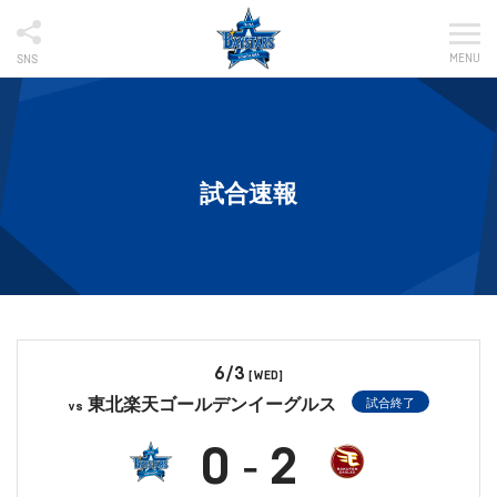
MENU
SNS
試合速報
6/3
[WED]
東北楽天ゴールデンイーグルス
試合終了
vs
0
2
-