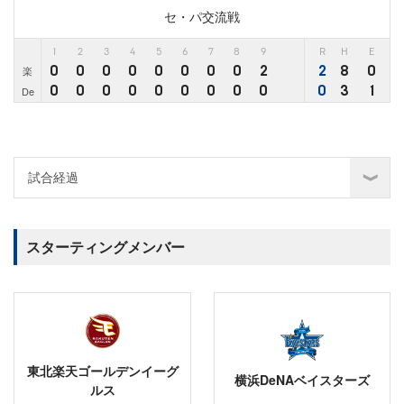
セ・パ交流戦
1
2
3
4
5
6
7
8
9
R
H
E
0
0
0
0
0
0
0
0
2
2
8
0
楽
0
0
0
0
0
0
0
0
0
0
3
1
De
スターティングメンバー
東北楽天ゴールデンイーグ
横浜DeNAベイスターズ
ルス