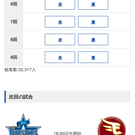
6回
表
裏
7回
表
裏
8回
表
裏
9回
表
裏
観客数:32,317人
次回の試合
18:00試合開始