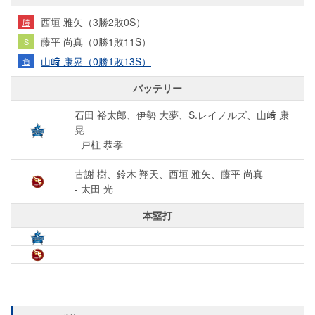
西垣 雅矢（3勝2敗0S）
勝
藤平 尚真（0勝1敗11S）
S
山﨑 康晃（0勝1敗13S）
負
バッテリー
石田 裕太郎、伊勢 大夢、S.レイノルズ、山﨑 康
晃
- 戸柱 恭孝
古謝 樹、鈴木 翔天、西垣 雅矢、藤平 尚真
- 太田 光
本塁打