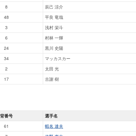
8
辰己 涼介
48
平良 竜哉
3
浅村 栄斗
6
村林 一輝
24
黒川 史陽
34
マッカスカー
2
太田 光
17
古謝 樹
背番号
選手名
61
蝦名 達夫