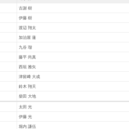
古謝 樹
伊藤 樹
渡辺 翔太
加治屋 蓮
九谷 瑠
藤平 尚真
西垣 雅矢
津留﨑 大成
鈴木 翔天
柴田 大地
太田 光
伊藤 光
堀内 謙伍