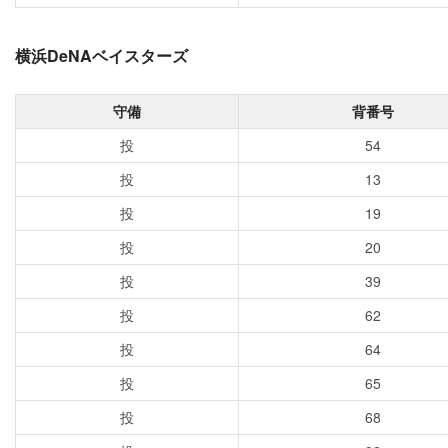
横浜DeNAベイスターズ
守備
背番号
投
54
投
13
投
19
投
20
投
39
投
62
投
64
投
65
投
68