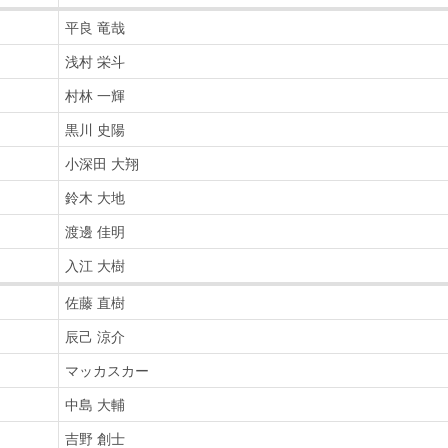
平良 竜哉
浅村 栄斗
村林 一輝
黒川 史陽
小深田 大翔
鈴木 大地
渡邊 佳明
入江 大樹
佐藤 直樹
辰己 涼介
マッカスカー
中島 大輔
吉野 創士