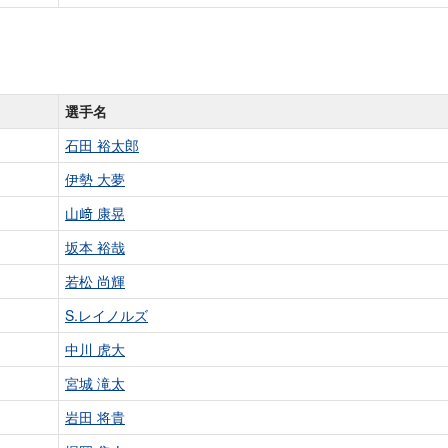
選手名
石田 裕太郎
伊勢 大夢
山﨑 康晃
坂本 裕哉
若松 尚輝
S.レイノルズ
中川 虎大
宮城 滝太
岩田 将貴