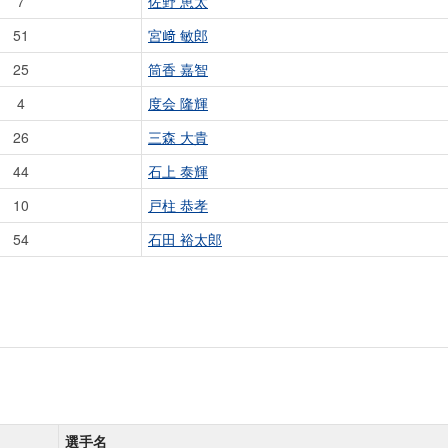
7
佐野 恵太
51
宮﨑 敏郎
25
筒香 嘉智
4
度会 隆輝
26
三森 大貴
44
石上 泰輝
10
戸柱 恭孝
54
石田 裕太郎
選手名