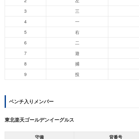
2
左
3
三
4
一
5
右
6
二
7
遊
8
捕
9
投
ベンチ入りメンバー
東北楽天ゴールデンイーグルス
守備
背番号