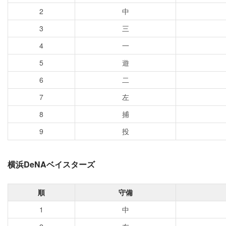
2
中
3
三
4
一
5
遊
6
二
7
左
8
捕
9
投
横浜DeNAベイスターズ
順
守備
1
中