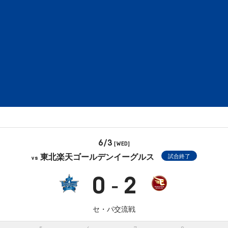
6/3
[WED]
東北楽天ゴールデンイーグルス
試合終了
vs
0
2
-
セ・パ交流戦