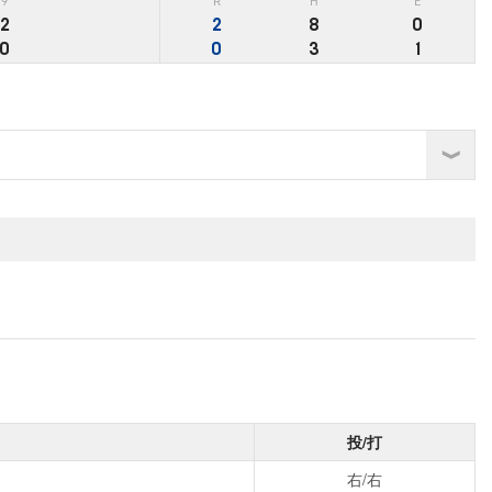
9
R
H
E
2
2
8
0
0
0
3
1
投/打
右/右