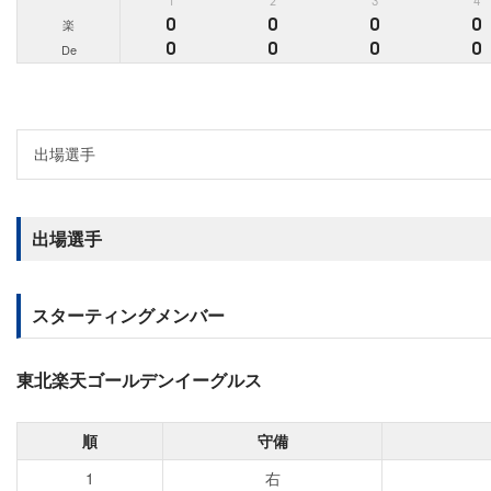
1
2
3
4
0
0
0
0
楽
0
0
0
0
De
出場選手
スターティングメンバー
東北楽天ゴールデンイーグルス
順
守備
1
右