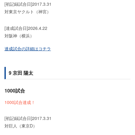
[初記録試合日]2017.3.31
対東京ヤクルト（神宮）
[達成試合日]2026.4.22
対阪神（横浜）
達成試合の詳細はコチラ
9 京田 陽太
1000試合
1000試合達成！
[初記録試合日]2017.3.31
対巨人（東京D）