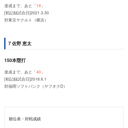
達成まで、あと「
19
」
[初記録試合日]2021.3.30
対東京ヤクルト（横浜）
7 佐野 恵太
150本塁打
達成まで、あと「
40
」
[初記録試合日]2018.6.1
対福岡ソフトバンク（ヤフオクD）
順位表・対戦成績