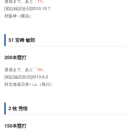
達成まで、あと「
10
」
[初記録試合日]2010.10.7
対阪神（横浜）
51 宮﨑 敏郎
200本塁打
達成まで、あと「
34
」
[初記録試合日]2013.6.2
対北海道日本ハム（旭川）
2 牧 秀悟
150本塁打