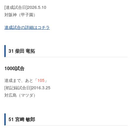
[達成試合日]2026.5.10
対阪神（甲子園）
達成試合の詳細はコチラ
31 柴田 竜拓
1000試合
達成まで、あと「
105
」
[初記録試合日]2016.3.25
対広島（マツダ）
51 宮﨑 敏郎