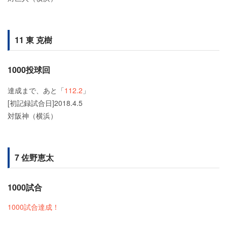
11 東 克樹
1000投球回
達成まで、あと「
112.2
」
[初記録試合日]2018.4.5
対阪神（横浜）
7 佐野恵太
1000試合
1000試合達成！