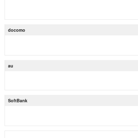
docomo
au
SoftBank