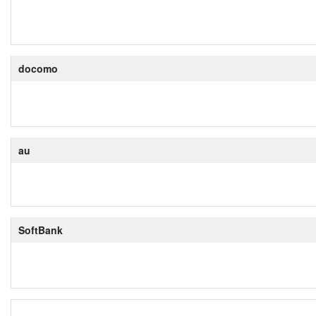
docomo
au
SoftBank