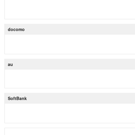
docomo
au
SoftBank