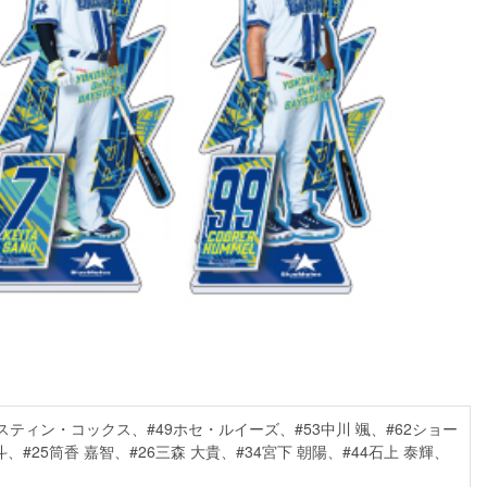
ースティン・コックス、#49ホセ・ルイーズ、#53中川 颯、#62ショー
、#25筒香 嘉智、#26三森 大貴、#34宮下 朝陽、#44石上 泰輝、