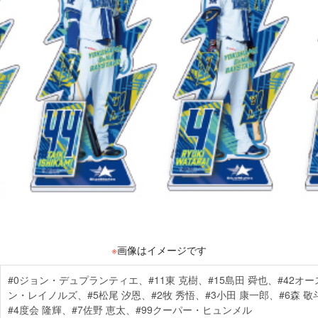
※
画像はイメージです
#0ジョン・デュプランティエ、#11東 克樹、#15島田 舜也、#42オ
ン・レイノルズ、#5松尾 汐恩、#2牧 秀悟、#3小田 康一郎、#6森 敬斗
#4度会 隆輝、#7佐野 恵太、#99クーパー・ヒュンメル